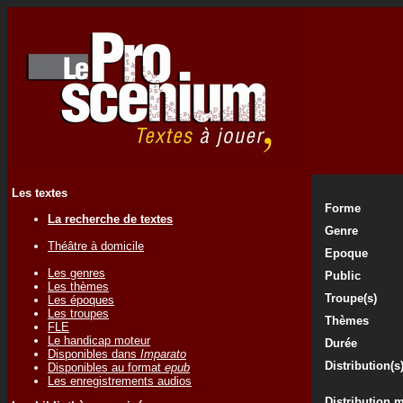
Les textes
Forme
La recherche de textes
Genre
Théâtre à domicile
Epoque
Les genres
Public
Les thèmes
Troupe(s)
Les époques
Les troupes
Thèmes
FLE
Le handicap moteur
Durée
Disponibles dans
Imparato
Distribution(s
Disponibles au format
epub
Les enregistrements audios
Distribution 