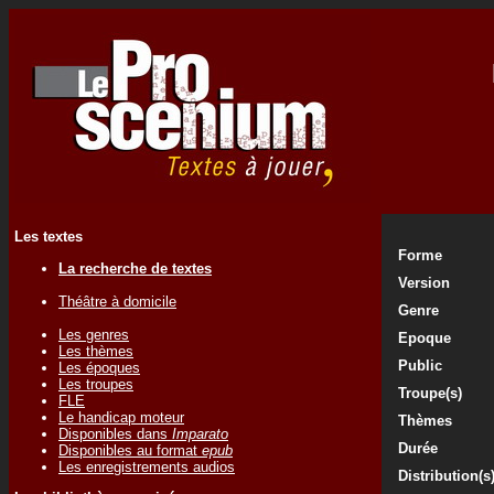
Les textes
Forme
La recherche de textes
Version
Théâtre à domicile
Genre
Les genres
Epoque
Les thèmes
Public
Les époques
Les troupes
Troupe(s)
FLE
Le handicap moteur
Thèmes
Disponibles dans
Imparato
Durée
Disponibles au format
epub
Les enregistrements audios
Distribution(s