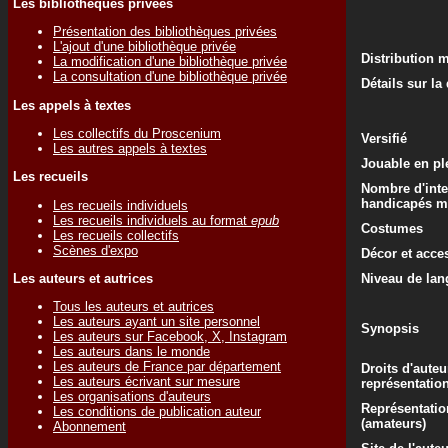
Les bibliothèques privées
Présentation des bibliothèques privées
L'ajout d'une bibliothèque privée
Distribution 
La modification d'une bibliothèque privée
La consultation d'une bibliothèque privée
Détails sur la
Les appels à textes
Les collectifs du Proscenium
Versifié
Les autres appels à textes
Jouable en ple
Les recueils
Nombre d'inte
handicapés m
Les recueils individuels
Les recueils individuels au format
epub
Costumes
Les recueils collectifs
Scènes d'expo
Décor et acce
Les auteurs et autrices
Niveau de lan
Tous les auteurs et autrices
Les auteurs ayant un site personnel
Synopsis
Les auteurs sur Facebook, X, Instagram
Les auteurs dans le monde
Les auteurs de France par département
Droits d'auteu
Les auteurs écrivant sur mesure
représentatio
Les organisations d'auteurs
Représentatio
Les conditions de publication auteur
(amateurs)
Abonnement