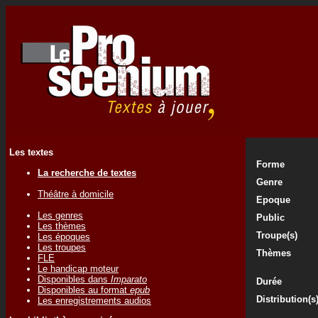
Les textes
Forme
La recherche de textes
Genre
Théâtre à domicile
Epoque
Les genres
Public
Les thèmes
Troupe(s)
Les époques
Les troupes
Thèmes
FLE
Le handicap moteur
Disponibles dans
Imparato
Durée
Disponibles au format
epub
Distribution(s
Les enregistrements audios