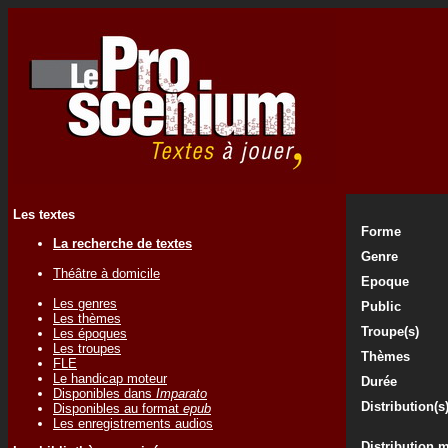
Les textes
Forme
La recherche de textes
Genre
Théâtre à domicile
Epoque
Les genres
Public
Les thèmes
Troupe(s)
Les époques
Les troupes
Thèmes
FLE
Le handicap moteur
Durée
Disponibles dans
Imparato
Distribution(s
Disponibles au format
epub
Les enregistrements audios
Distribution 