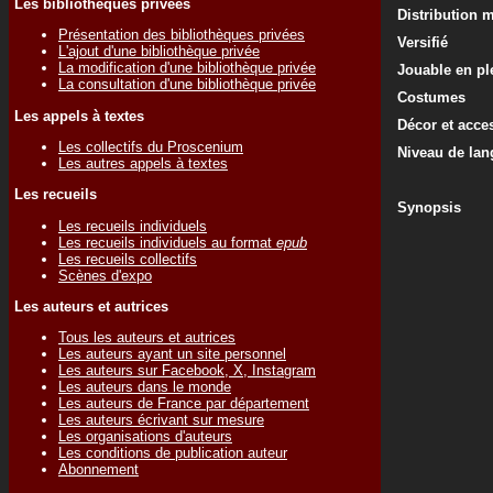
Les bibliothèques privées
Distribution 
Présentation des bibliothèques privées
Versifié
L'ajout d'une bibliothèque privée
La modification d'une bibliothèque privée
Jouable en ple
La consultation d'une bibliothèque privée
Costumes
Les appels à textes
Décor et acce
Les collectifs du Proscenium
Niveau de lan
Les autres appels à textes
Les recueils
Synopsis
Les recueils individuels
Les recueils individuels au format
epub
Les recueils collectifs
Scènes d'expo
Les auteurs et autrices
Tous les auteurs et autrices
Les auteurs ayant un site personnel
Les auteurs sur Facebook, X, Instagram
Les auteurs dans le monde
Les auteurs de France par département
Les auteurs écrivant sur mesure
Les organisations d'auteurs
Les conditions de publication auteur
Abonnement