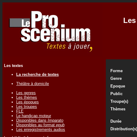
Les 
Les textes
Forme
La recherche de textes
Genre
Théâtre à domicile
Epoque
Les genres
Public
Les thèmes
Troupe(s)
Les époques
Les troupes
Thèmes
FLE
Le handicap moteur
Disponibles dans
Imparato
Durée
Disponibles au format
epub
Distribution(s
Les enregistrements audios