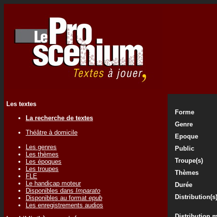
Les textes
Forme
La recherche de textes
Genre
Théâtre à domicile
Epoque
Les genres
Public
Les thèmes
Troupe(s)
Les époques
Les troupes
Thèmes
FLE
Le handicap moteur
Durée
Disponibles dans
Imparato
Distribution(s
Disponibles au format
epub
Les enregistrements audios
Distribution 