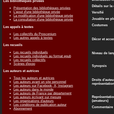
Les bibliothèques privées
Détails sur la
Présentation des bibliothèques privées
L'ajout d'une bibliothèque privée
Versifié
La modification d'une bibliothèque privée
Jouable en ple
La consultation d'une bibliothèque privée
Costumes
Les appels à textes
Les collectifs du Proscenium
Les autres appels à textes
Décor et acce
Les recueils
Les recueils individuels
Niveau de lan
Les recueils individuels au format
epub
Les recueils collectifs
Scènes d'expo
Synopsis
Les auteurs et autrices
Tous les auteurs et autrices
Droits d'auteu
Les auteurs ayant un site personnel
représentatio
Les auteurs sur Facebook, X, Instagram
Les auteurs dans le monde
Les auteurs de France par département
Représentatio
Les auteurs écrivant sur mesure
(amateurs)
Les organisations d'auteurs
Les conditions de publication auteur
Commentaire d
Abonnement