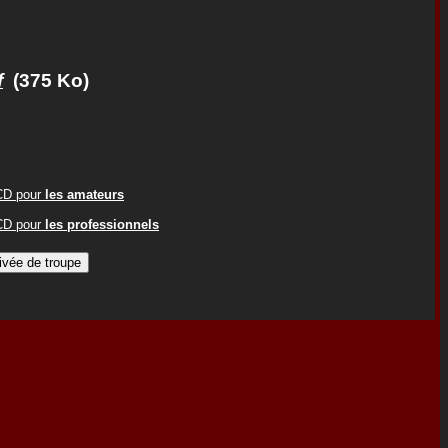
f
(375 Ko)
ACD pour
les amateurs
ACD pour
les professionnels