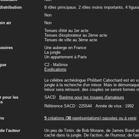
 distribution
8 rôles principaux, 2 rôles moins importants, 4 figur
Non
in air
Non
Tenues d'été au 1er acte
Tenues d'explorateur au 2ème acte
Tenues de ville au 3ème acte
ssoires
Une auberge en France
La jungle
Un appartement à Paris
gue
C2 - Maîtrise
Explications
Le célèbre archéologue Philibert Cabochard est en v
jungle à la recherche d'un trésor. Mais le démoniaq
trésor sera retrouvé, des couples se seront formés ma
r pour les
SACD
Barème pour les troupes d'amateurs
ns
Référence SACD : 225544 Année de visa : 1992
ns
5
créations (
30
représentations) passées ou à venir
e l'auteur
Un peu de Tintin, de Bob Morane, de James Bond et d
caché dans la jungle. De l'action, de l'humour, de l