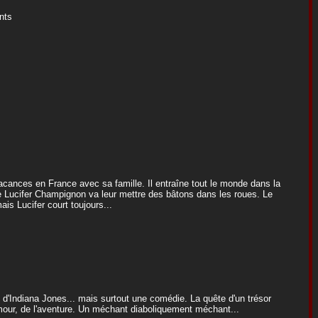
ants
acances en France avec sa famille. Il entraîne tout le monde dans la
ue Lucifer Champignon va leur mettre des bâtons dans les roues. Le
is Lucifer court toujours...
'Indiana Jones... mais surtout une comédie. La quête d'un trésor
'amour, de l'aventure. Un méchant diaboliquement méchant...