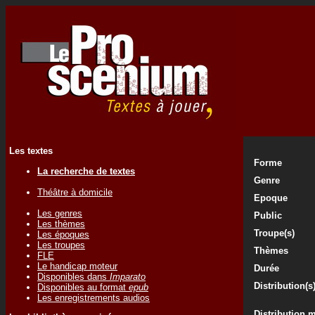
Les textes
Forme
La recherche de textes
Genre
Théâtre à domicile
Epoque
Les genres
Public
Les thèmes
Troupe(s)
Les époques
Les troupes
Thèmes
FLE
Le handicap moteur
Durée
Disponibles dans
Imparato
Distribution(s
Disponibles au format
epub
Les enregistrements audios
Distribution 