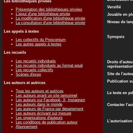
Les bibliothèques privées
Versifié
Présentation des bibliothèques privées
L'ajout d'une bibliothèque privée
Jouable en ple
La modification d'une bibliothèque privée
Niveau de lan
La consultation d'une bibliothèque privée
Les appels à textes
Synopsis
Les collectifs du Proscenium
Les autres appels à textes
Les recueils
Les recueils individuels
Droits d'auteu
Les recueils individuels au format
epub
représentatio
Les recueils collectifs
Site de l'aute
Scènes d'expo
Publication su
Les auteurs et autrices
Tous les auteurs et autrices
Le texte en pd
Les auteurs ayant un site personnel
Les auteurs sur Facebook, X, Instagram
Les auteurs dans le monde
Contacter l'au
Les auteurs de France par département
Les auteurs écrivant sur mesure
Les organisations d'auteurs
L'autorisation
Les conditions de publication auteur
Abonnement