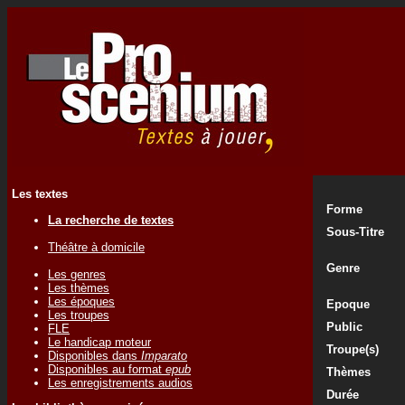
Les textes
Forme
La recherche de textes
Sous-Titre
Théâtre à domicile
Genre
Les genres
Les thèmes
Les époques
Epoque
Les troupes
Public
FLE
Le handicap moteur
Troupe(s)
Disponibles dans
Imparato
Disponibles au format
epub
Thèmes
Les enregistrements audios
Durée