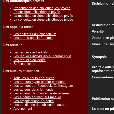
Les bibliothèques privées
Distribution(s
Présentation des bibliothèques privées
L'ajout d'une bibliothèque privée
La modification d'une bibliothèque privée
La consultation d'une bibliothèque privée
Distribution 
Les appels à textes
Versifié
Les collectifs du Proscenium
Les autres appels à textes
Jouable en ple
Niveau de lan
Les recueils
Les recueils individuels
Les recueils individuels au format
epub
Synopsis
Les recueils collectifs
Scènes d'expo
Droits d'auteu
Les auteurs et autrices
représentatio
Commentaire d
Tous les auteurs et autrices
Les auteurs ayant un site personnel
Les auteurs sur Facebook, X, Instagram
Les auteurs dans le monde
Les auteurs de France par département
Les auteurs écrivant sur mesure
Publication su
Les organisations d'auteurs
Les conditions de publication auteur
Abonnement
Le texte en pd