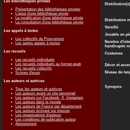
Les bibliothèques privées
Distribution(s
Présentation des bibliothèques privées
L'ajout d'une bibliothèque privée
La modification d'une bibliothèque privée
Distribution 
La consultation d'une bibliothèque privée
Versifié
Les appels à textes
Jouable en ple
Les collectifs du Proscenium
Nombre d'inte
Les autres appels à textes
handicapés m
Les recueils
Costumes
Les recueils individuels
Les recueils individuels au format
epub
Décor et acce
Les recueils collectifs
Niveau de lan
Scènes d'expo
Les auteurs et autrices
Synopsis
Tous les auteurs et autrices
Les auteurs ayant un site personnel
Les auteurs sur Facebook, X, Instagram
Les auteurs dans le monde
Les auteurs de France par département
Les auteurs écrivant sur mesure
Les organisations d'auteurs
Les conditions de publication auteur
Abonnement