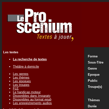
Les textes
Forme
La recherche de textes
Sous-Titre
Théâtre à domicile
Genre
Les genres
Epoque
Les thèmes
Public
Les époques
Les troupes
Troupe(s)
FLE
Le handicap moteur
Disponibles dans
Imparato
Disponibles au format
epub
Thèmes
Les enregistrements audios
Durée