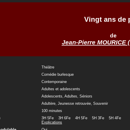
Vingt ans de 
de
Jean-Pierre MOURICE
Théâtre
Comédie burlesque
Contemporaine
Adultes et adolescents
Adolescents, Adultes, Séniors
Adultère, Jeunesse retrouvée, Souvenir
100 minutes
)
3H 5Fe 3H 6Fe 4H 5Fe 5H 3Fe 5H 4Fe
Explications
modulable
Oui