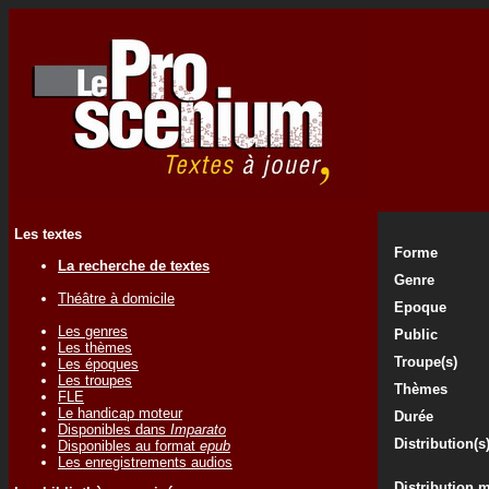
Les textes
Forme
La recherche de textes
Genre
Théâtre à domicile
Epoque
Les genres
Public
Les thèmes
Troupe(s)
Les époques
Les troupes
Thèmes
FLE
Le handicap moteur
Durée
Disponibles dans
Imparato
Distribution(s
Disponibles au format
epub
Les enregistrements audios
Distribution 