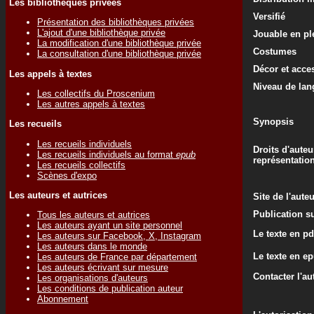
Les bibliothèques privées
Versifié
Présentation des bibliothèques privées
L'ajout d'une bibliothèque privée
Jouable en ple
La modification d'une bibliothèque privée
Costumes
La consultation d'une bibliothèque privée
Décor et acce
Les appels à textes
Niveau de lan
Les collectifs du Proscenium
Les autres appels à textes
Synopsis
Les recueils
Les recueils individuels
Droits d'auteu
Les recueils individuels au format
epub
représentatio
Les recueils collectifs
Scènes d'expo
Les auteurs et autrices
Site de l'aute
Publication su
Tous les auteurs et autrices
Les auteurs ayant un site personnel
Le texte en pd
Les auteurs sur Facebook, X, Instagram
Les auteurs dans le monde
Le texte en e
Les auteurs de France par département
Les auteurs écrivant sur mesure
Contacter l'au
Les organisations d'auteurs
Les conditions de publication auteur
Abonnement