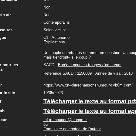
Non
in air
Non
Contemporains
ssoires
Salon vieillot
gue
C1 - Autonome
Explications
Un couple de retraités se remet en question. Un coup
mais tiendront-ils le coup ?
r pour les
SACD
Barème pour les troupes d'amateurs
ns
Référence SACD : 1156809 Année de visa : 2018
ur
https://www.xn--thtrechansonshumour-cvb0m.com/
r le site
10/05/2023
Télécharger le texte au format
pd
f
Télécharger le texte au format
ep
pub
teur
mf-jp.mourice@orange.fr
ou
Formulaire de contact de l'auteur