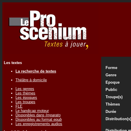
Les textes
Forme
La recherche de textes
Genre
Théâtre à domicile
Epoque
Les genres
Public
Les thèmes
Troupe(s)
Les époques
Les troupes
Thèmes
FLE
Le handicap moteur
Durée
Disponibles dans
Imparato
Distribution(s
Disponibles au format
epub
Les enregistrements audios
Distribution 