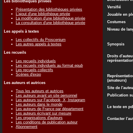
Les bibliothèques privées
Versifié
Présentation des bibliothèques privées
L'ajout d'une bibliothèque privée
Jouable en ple
La modification d'une bibliothèque privée
Costumes
La consultation d'une bibliothèque privée
Niveau de lan
Les appels à textes
Les collectifs du Proscenium
Les autres appels à textes
Synopsis
Les recueils
Droits d'auteu
représentatio
Les recueils individuels
Les recueils individuels au format
epub
Les recueils collectifs
Scènes d'expo
Représentatio
(amateurs)
Les auteurs et autrices
Site de l'aute
Tous les auteurs et autrices
Publication su
Les auteurs ayant un site personnel
Les auteurs sur Facebook, X, Instagram
Les auteurs dans le monde
Le texte en pd
Les auteurs de France par département
Les auteurs écrivant sur mesure
Les organisations d'auteurs
Contacter l'au
Les conditions de publication auteur
Abonnement