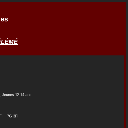
ues
ÉLÉMÉ
, Jeunes 12-14 ans
G 4Fi 7G 3Fi