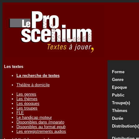
Les textes
Forme
La recherche de textes
Genre
Théâtre à domicile
Epoque
Les genres
Public
Les thèmes
Troupe(s)
Les époques
Les troupes
Thèmes
FLE
Le handicap moteur
Durée
Disponibles dans
Imparato
Distribution(s
Disponibles au format
epub
Les enregistrements audios
Distribution 