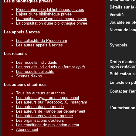
Les bibliothèques privées
Détails sur la
Présentation des bibliothèques privées
L'ajout d'une bibliothèque privée
Versifié
La modification d'une bibliothèque privée
Jouable en ple
La consultation d'une bibliothèque privée
Niveau de lan
Les appels à textes
Les collectifs du Proscenium
Les autres appels à textes
Synopsis
Les recueils
Droits d'auteu
Les recueils individuels
représentatio
Les recueils individuels au format
epub
Les recueils collectifs
Publication su
Scènes d'expo
Le texte en pd
Les auteurs et autrices
Contacter l'au
Tous les auteurs et autrices
Les auteurs ayant un site personnel
Les auteurs sur Facebook, X, Instagram
Les auteurs dans le monde
L'autorisation
Les auteurs de France par département
Les auteurs écrivant sur mesure
Les organisations d'auteurs
Les conditions de publication auteur
Abonnement