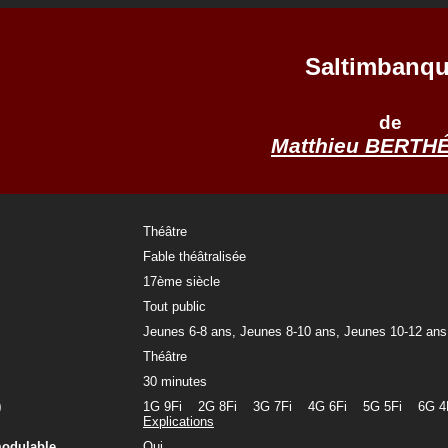
Saltimbanq
de
Matthieu BERTH
Théâtre
Fable théâtralisée
17ème siècle
Tout public
Jeunes 6-8 ans, Jeunes 8-10 ans, Jeunes 10-12 ans
Théâtre
30 minutes
)
1G 9Fi 2G 8Fi 3G 7Fi 4G 6Fi 5G 5Fi 6
Explications
modulable
Oui