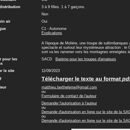
 distribution
3 à 9 filles. 1 à 7 garçons.
Non
in air
Oui
gue
C1 - Autonome
Explications
A l'époque de Molière, une troupe de saltimbanques ar
spectacle et surtout leur mystérieuse attraction : 
sort va les ramener vers les montagnes enneigées à l
r pour les
SACD
Barème pour les troupes d'amateurs
ns
r le site
11/09/2023
Télécharger le texte au format
pd
f
teur
matthieu.bertheleme@gmail.com
ou
Formulaire de contact de l'auteur
Demander l'autorisation à l'auteur
ou
Demande d'autorisation en ligne sur le site de la S
ou
Demande d'autorisation en ligne sur le site de la S