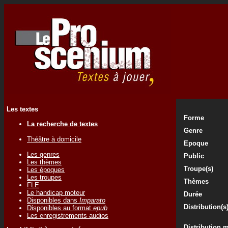
Les textes
Forme
La recherche de textes
Genre
Théâtre à domicile
Epoque
Les genres
Public
Les thèmes
Troupe(s)
Les époques
Les troupes
Thèmes
FLE
Le handicap moteur
Durée
Disponibles dans
Imparato
Distribution(s
Disponibles au format
epub
Les enregistrements audios
Distribution 