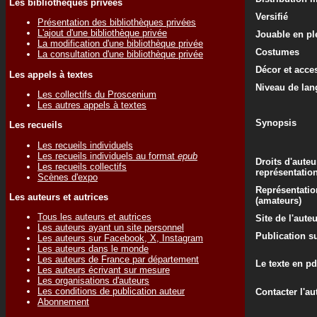
Les bibliothèques privées
Versifié
Présentation des bibliothèques privées
L'ajout d'une bibliothèque privée
Jouable en ple
La modification d'une bibliothèque privée
Costumes
La consultation d'une bibliothèque privée
Décor et acce
Les appels à textes
Niveau de lan
Les collectifs du Proscenium
Les autres appels à textes
Synopsis
Les recueils
Les recueils individuels
Les recueils individuels au format
epub
Droits d'auteu
Les recueils collectifs
représentatio
Scènes d'expo
Représentatio
Les auteurs et autrices
(amateurs)
Tous les auteurs et autrices
Site de l'aute
Les auteurs ayant un site personnel
Publication su
Les auteurs sur Facebook, X, Instagram
Les auteurs dans le monde
Les auteurs de France par département
Le texte en pd
Les auteurs écrivant sur mesure
Les organisations d'auteurs
Les conditions de publication auteur
Contacter l'au
Abonnement