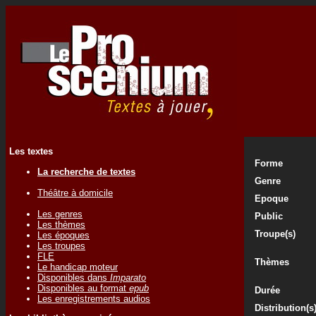
Les textes
Forme
La recherche de textes
Genre
Théâtre à domicile
Epoque
Les genres
Public
Les thèmes
Troupe(s)
Les époques
Les troupes
FLE
Thèmes
Le handicap moteur
Disponibles dans
Imparato
Disponibles au format
epub
Durée
Les enregistrements audios
Distribution(s