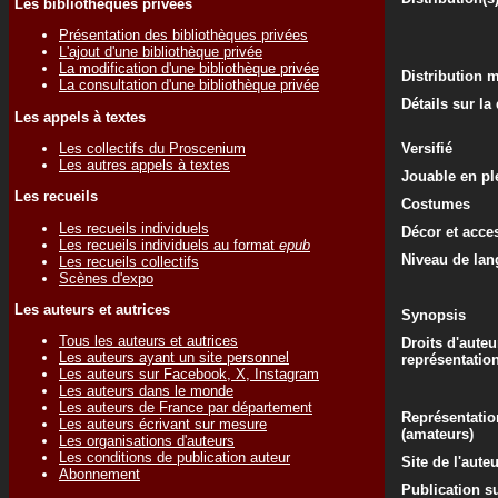
Les bibliothèques privées
Présentation des bibliothèques privées
L'ajout d'une bibliothèque privée
La modification d'une bibliothèque privée
Distribution 
La consultation d'une bibliothèque privée
Détails sur la
Les appels à textes
Les collectifs du Proscenium
Versifié
Les autres appels à textes
Jouable en ple
Les recueils
Costumes
Les recueils individuels
Décor et acce
Les recueils individuels au format
epub
Niveau de lan
Les recueils collectifs
Scènes d'expo
Les auteurs et autrices
Synopsis
Tous les auteurs et autrices
Droits d'auteu
Les auteurs ayant un site personnel
représentatio
Les auteurs sur Facebook, X, Instagram
Les auteurs dans le monde
Les auteurs de France par département
Représentatio
Les auteurs écrivant sur mesure
(amateurs)
Les organisations d'auteurs
Les conditions de publication auteur
Site de l'aute
Abonnement
Publication su