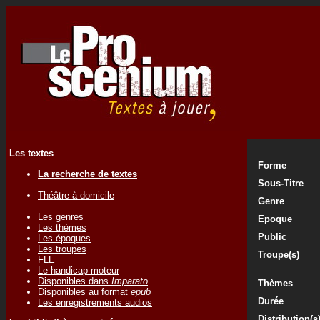
Les textes
Forme
La recherche de textes
Sous-Titre
Théâtre à domicile
Genre
Les genres
Epoque
Les thèmes
Public
Les époques
Les troupes
Troupe(s)
FLE
Le handicap moteur
Disponibles dans
Imparato
Thèmes
Disponibles au format
epub
Durée
Les enregistrements audios
Distribution(s