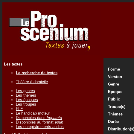
Les textes
Forme
La recherche de textes
Version
Théâtre à domicile
Genre
Les genres
Epoque
Les thèmes
Public
Les époques
Les troupes
Troupe(s)
FLE
Le handicap moteur
Thèmes
Disponibles dans
Imparato
Durée
Disponibles au format
epub
Les enregistrements audios
Distribution(s