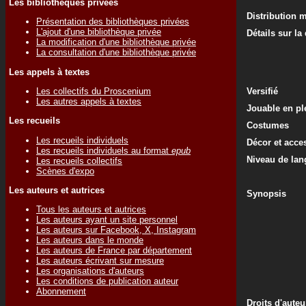
Les bibliothèques privées
Distribution 
Présentation des bibliothèques privées
L'ajout d'une bibliothèque privée
Détails sur la
La modification d'une bibliothèque privée
La consultation d'une bibliothèque privée
Les appels à textes
Les collectifs du Proscenium
Versifié
Les autres appels à textes
Jouable en ple
Les recueils
Costumes
Les recueils individuels
Décor et acce
Les recueils individuels au format
epub
Niveau de lan
Les recueils collectifs
Scènes d'expo
Les auteurs et autrices
Synopsis
Tous les auteurs et autrices
Les auteurs ayant un site personnel
Les auteurs sur Facebook, X, Instagram
Les auteurs dans le monde
Les auteurs de France par département
Les auteurs écrivant sur mesure
Les organisations d'auteurs
Les conditions de publication auteur
Abonnement
Droits d'auteu