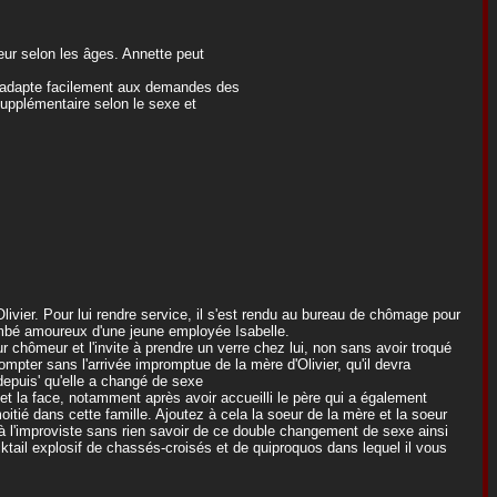
eur selon les âges. Annette peut
 m'adapte facilement aux demandes des
upplémentaire selon le sexe et
livier. Pour lui rendre service, il s'est rendu au bureau de chômage pour
t tombé amoureux d'une jeune employée Isabelle.
ur chômeur et l'invite à prendre un verre chez lui, non sans avoir troqué
compter sans l'arrivée impromptue de la mère d'Olivier, qu'il devra
depuis' qu'elle a changé de sexe
et la face, notamment après avoir accueilli le père qui a également
itié dans cette famille. Ajoutez à cela la soeur de la mère et la soeur
 à l'improviste sans rien savoir de ce double changement de sexe ainsi
tail explosif de chassés-croisés et de quiproquos dans lequel il vous