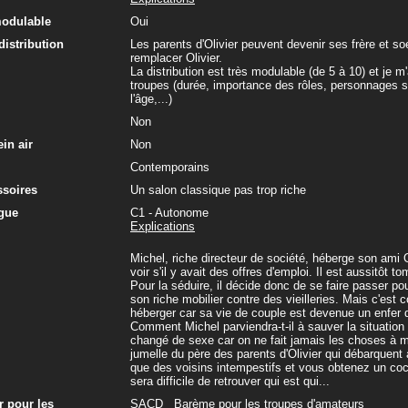
modulable
Oui
 distribution
Les parents d'Olivier peuvent devenir ses frère et so
remplacer Olivier.
La distribution est très modulable (de 5 à 10) et je
troupes (durée, importance des rôles, personnages s
l'âge,...)
Non
in air
Non
Contemporains
ssoires
Un salon classique pas trop riche
gue
C1 - Autonome
Explications
Michel, riche directeur de société, héberge son ami O
voir s'il y avait des offres d'emploi. Il est aussitô
Pour la séduire, il décide donc de se faire passer po
son riche mobilier contre des vieilleries. Mais c'est 
héberger car sa vie de couple est devenue un enfer 
Comment Michel parviendra-t-il à sauver la situation 
changé de sexe car on ne fait jamais les choses à mo
jumelle du père des parents d'Olivier qui débarquent
que des voisins intempestifs et vous obtenez un cock
sera difficile de retrouver qui est qui...
r pour les
SACD
Barème pour les troupes d'amateurs