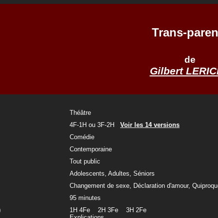
Trans-paren
de
Gilbert LERI
Théâtre
4F-1H ou 3F-2H
Voir les 14 versions
Comédie
Contemporaine
Tout public
Adolescents, Adultes, Séniors
Changement de sexe, Déclaration d'amour, Quiproq
95 minutes
)
1H 4Fe 2H 3Fe 3H 2Fe
Explications