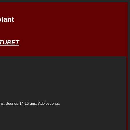
lant
NTURET
ns, Jeunes 14-16 ans, Adolescents,