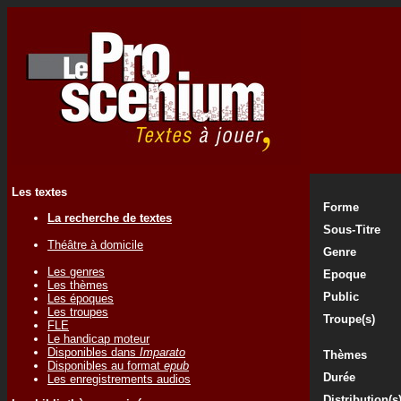
Les textes
Forme
La recherche de textes
Sous-Titre
Théâtre à domicile
Genre
Les genres
Epoque
Les thèmes
Public
Les époques
Les troupes
Troupe(s)
FLE
Le handicap moteur
Disponibles dans
Imparato
Thèmes
Disponibles au format
epub
Durée
Les enregistrements audios
Distribution(s