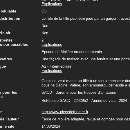
Explications
modulable
Oui
 distribution
Le rôle de la fille peut-être joué par un garçon trave
Non
in air
Non
rprètes
2
oteur possibles
Explications
Epoque de Molière ou contemporain
ssoires
Une façade de maison avec une fenêtre et une porte.
gue
A2 - Intermédiaire
Explications
Gorgibus veut marier sa fille à un vieux monsieur dont
cousine Sabine. Valère, son amoureux, demande à so
r pour les
SACD
Barème pour les troupes d'amateurs
ns
Référence SACD : 2242952 Année de visa : 2024
ur
http://www.piecedetheatre.fr
e l'auteur
Farce de Molière adaptée, revue et corrigée pour de
r le site
14/03/2024