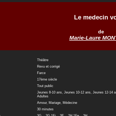
Le medecin vo
de
Marie-Laure MO
Théâtre
Revu et corrigé
Farce
17ème siècle
Tout public
Jeunes 8-10 ans, Jeunes 10-12 ans, Jeunes 12-14 a
Adultes
Amour, Mariage, Médecine
30 minutes
)
3G 2G 1Fi 3E 2H 1Fe 3H