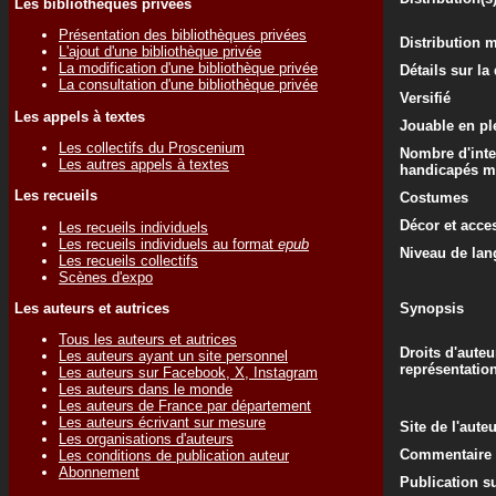
Les bibliothèques privées
Présentation des bibliothèques privées
Distribution 
L'ajout d'une bibliothèque privée
La modification d'une bibliothèque privée
Détails sur la
La consultation d'une bibliothèque privée
Versifié
Les appels à textes
Jouable en ple
Les collectifs du Proscenium
Nombre d'inte
Les autres appels à textes
handicapés m
Les recueils
Costumes
Décor et acce
Les recueils individuels
Les recueils individuels au format
epub
Niveau de lan
Les recueils collectifs
Scènes d'expo
Les auteurs et autrices
Synopsis
Tous les auteurs et autrices
Droits d'auteu
Les auteurs ayant un site personnel
représentatio
Les auteurs sur Facebook, X, Instagram
Les auteurs dans le monde
Les auteurs de France par département
Les auteurs écrivant sur mesure
Site de l'aute
Les organisations d'auteurs
Commentaire d
Les conditions de publication auteur
Abonnement
Publication su