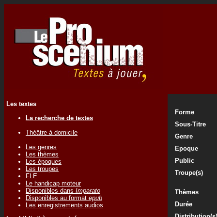
Les textes
Forme
La recherche de textes
Sous-Titre
Théâtre à domicile
Genre
Les genres
Epoque
Les thèmes
Public
Les époques
Les troupes
Troupe(s)
FLE
Le handicap moteur
Disponibles dans
Imparato
Thèmes
Disponibles au format
epub
Durée
Les enregistrements audios
Distribution(s