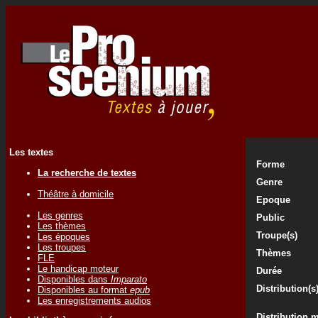
Les textes
Forme
La recherche de textes
Genre
Théâtre à domicile
Epoque
Les genres
Public
Les thèmes
Troupe(s)
Les époques
Les troupes
Thèmes
FLE
Le handicap moteur
Durée
Disponibles dans
Imparato
Distribution(s
Disponibles au format
epub
Les enregistrements audios
Distribution 