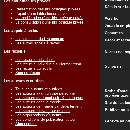
Les bibliothèques privées
Détails sur la
Présentation des bibliothèques privées
L'ajout d'une bibliothèque privée
La modification d'une bibliothèque privée
Versifié
La consultation d'une bibliothèque privée
Jouable en ple
Les appels à textes
Costumes
Les collectifs du Proscenium
Décor et acce
Les autres appels à textes
Les recueils
Niveau de lan
Les recueils individuels
Les recueils individuels au format
epub
Synopsis
Les recueils collectifs
Scènes d'expo
Les auteurs et autrices
Tous les auteurs et autrices
Droits d'auteu
Les auteurs ayant un site personnel
représentatio
Les auteurs sur Facebook, X, Instagram
Les auteurs dans le monde
Site de l'aute
Les auteurs de France par département
Publication su
Les auteurs écrivant sur mesure
Les organisations d'auteurs
Les conditions de publication auteur
Le texte en pd
Abonnement