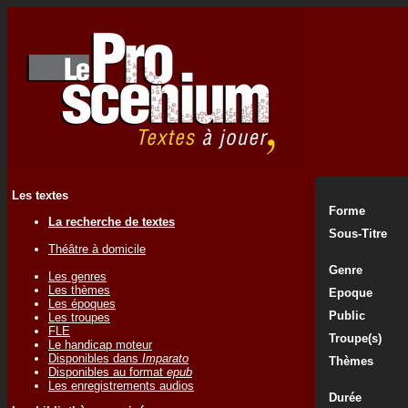
Les textes
Forme
La recherche de textes
Sous-Titre
Théâtre à domicile
Genre
Les genres
Les thèmes
Epoque
Les époques
Public
Les troupes
FLE
Troupe(s)
Le handicap moteur
Disponibles dans
Imparato
Thèmes
Disponibles au format
epub
Les enregistrements audios
Durée