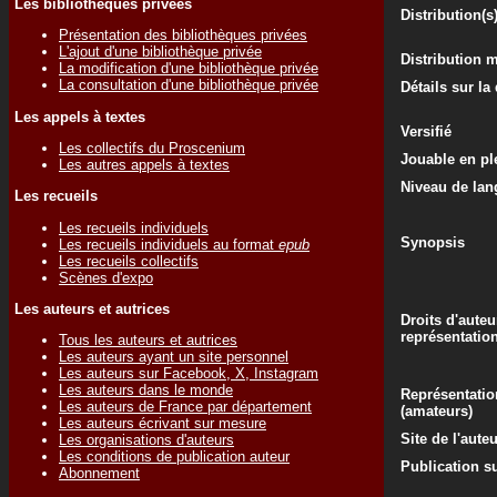
Les bibliothèques privées
Distribution(s
Présentation des bibliothèques privées
L'ajout d'une bibliothèque privée
Distribution 
La modification d'une bibliothèque privée
La consultation d'une bibliothèque privée
Détails sur la
Les appels à textes
Versifié
Les collectifs du Proscenium
Jouable en ple
Les autres appels à textes
Niveau de lan
Les recueils
Les recueils individuels
Synopsis
Les recueils individuels au format
epub
Les recueils collectifs
Scènes d'expo
Les auteurs et autrices
Droits d'auteu
représentatio
Tous les auteurs et autrices
Les auteurs ayant un site personnel
Les auteurs sur Facebook, X, Instagram
Les auteurs dans le monde
Représentatio
Les auteurs de France par département
(amateurs)
Les auteurs écrivant sur mesure
Site de l'aute
Les organisations d'auteurs
Les conditions de publication auteur
Publication su
Abonnement