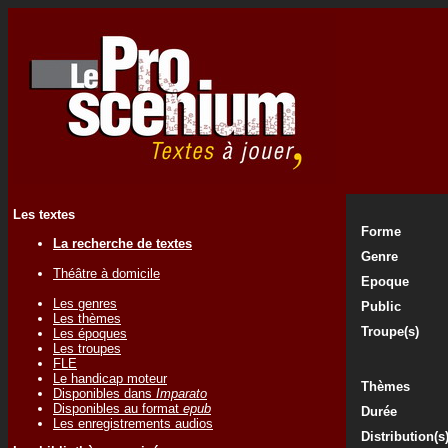
Les textes
Forme
La recherche de textes
Genre
Théâtre à domicile
Epoque
Les genres
Public
Les thèmes
Troupe(s)
Les époques
Les troupes
FLE
Le handicap moteur
Thèmes
Disponibles dans
Imparato
Disponibles au format
epub
Durée
Les enregistrements audios
Distribution(s