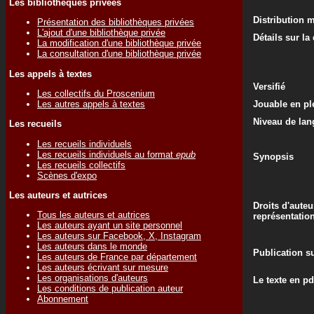
Les bibliothèques privées
Distribution 
Présentation des bibliothèques privées
L'ajout d'une bibliothèque privée
Détails sur la
La modification d'une bibliothèque privée
La consultation d'une bibliothèque privée
Les appels à textes
Versifié
Les collectifs du Proscenium
Les autres appels à textes
Jouable en ple
Niveau de lan
Les recueils
Les recueils individuels
Les recueils individuels au format
epub
Synopsis
Les recueils collectifs
Scènes d'expo
Les auteurs et autrices
Droits d'auteu
Tous les auteurs et autrices
représentatio
Les auteurs ayant un site personnel
Les auteurs sur Facebook, X, Instagram
Les auteurs dans le monde
Publication su
Les auteurs de France par département
Les auteurs écrivant sur mesure
Les organisations d'auteurs
Le texte en pd
Les conditions de publication auteur
Abonnement