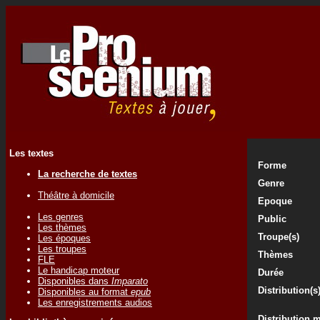
Les textes
Forme
La recherche de textes
Genre
Théâtre à domicile
Epoque
Les genres
Public
Les thèmes
Troupe(s)
Les époques
Les troupes
Thèmes
FLE
Le handicap moteur
Durée
Disponibles dans
Imparato
Distribution(s
Disponibles au format
epub
Les enregistrements audios
Distribution 