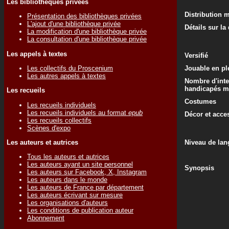
Les bibliothèques privées
Distribution 
Présentation des bibliothèques privées
L'ajout d'une bibliothèque privée
Détails sur la
La modification d'une bibliothèque privée
La consultation d'une bibliothèque privée
Les appels à textes
Versifié
Les collectifs du Proscenium
Jouable en ple
Les autres appels à textes
Nombre d'inte
handicapés m
Les recueils
Costumes
Les recueils individuels
Les recueils individuels au format
epub
Décor et acce
Les recueils collectifs
Scènes d'expo
Les auteurs et autrices
Niveau de lan
Tous les auteurs et autrices
Les auteurs ayant un site personnel
Synopsis
Les auteurs sur Facebook, X, Instagram
Les auteurs dans le monde
Les auteurs de France par département
Les auteurs écrivant sur mesure
Les organisations d'auteurs
Les conditions de publication auteur
Abonnement