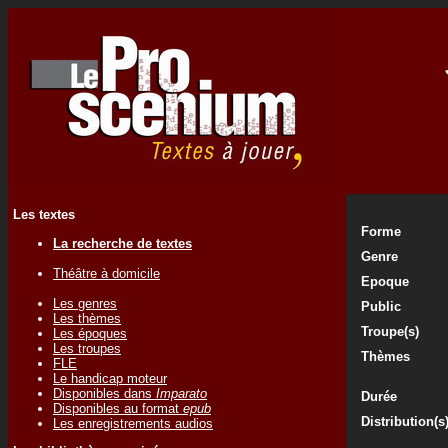
Les textes
Forme
La recherche de textes
Genre
Théâtre à domicile
Epoque
Les genres
Public
Les thèmes
Troupe(s)
Les époques
Les troupes
Thèmes
FLE
Le handicap moteur
Disponibles dans
Imparato
Durée
Disponibles au format
epub
Distribution(s
Les enregistrements audios