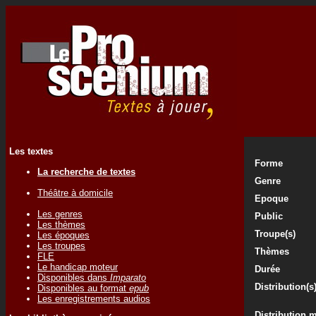
Les textes
Forme
La recherche de textes
Genre
Théâtre à domicile
Epoque
Les genres
Public
Les thèmes
Troupe(s)
Les époques
Les troupes
Thèmes
FLE
Le handicap moteur
Durée
Disponibles dans
Imparato
Distribution(s
Disponibles au format
epub
Les enregistrements audios
Distribution 