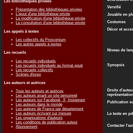
Les bibliothèques privées
Versifié
Présentation des bibliothèques privées
L'ajout d'une bibliothèque privée
Jouable en ple
La modification d'une bibliothèque privée
Costumes
La consultation d'une bibliothèque privée
Décor et acce
Les appels à textes
Les collectifs du Proscenium
Les autres appels à textes
Niveau de lan
Les recueils
Les recueils individuels
Synopsis
Les recueils individuels au format
epub
Les recueils collectifs
Scènes d'expo
Les auteurs et autrices
Droits d'auteu
Tous les auteurs et autrices
représentatio
Les auteurs ayant un site personnel
Les auteurs sur Facebook, X, Instagram
Publication su
Les auteurs dans le monde
Les auteurs de France par département
Les auteurs écrivant sur mesure
Le texte en pd
Les organisations d'auteurs
Les conditions de publication auteur
Contacter l'au
Abonnement