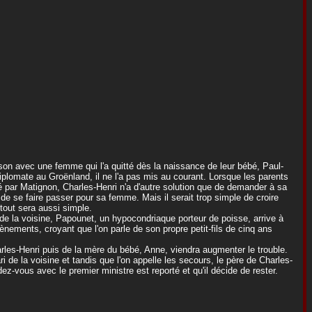
ison avec une femme qui l'a quitté dès la naissance de leur bébé, Paul-
lomate au Groënland, il ne l'a pas mis au courant. Lorsque les parents
é par Matignon, Charles-Henri n'a d'autre solution que de demander à sa
, de se faire passer pour sa femme. Mais il serait trop simple de croire
 tout sera aussi simple.
 de la voisine, Papounet, un hypocondriaque porteur de poisse, arrive à
nements, croyant que l'on parle de son propre petit-fils de cinq ans
arles-Henri puis de la mère du bébé, Anne, viendra augmenter le trouble.
i de la voisine et tandis que l'on appelle les secours, le père de Charles-
ez-vous avec le premier ministre est reporté et qu'il décide de rester.