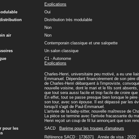
Explications
modulable
Oui
 distribution
Distribution très modulable
Non
in air
Non
Contemporain classique et une salopette
ssoires
Un salon classique
gue
C1 - Autonome
Explications
Charles-Henri, universitaire peu motivé, a eu une lia
Emmanuel. Dépendant financièrement de son père dip
de Charles-Henri débarquent à l'improviste, convoqu
nouvelle voisine, dont le mari et le fils sont absents
que tout sera aussi facile et trop facile de croire que
En effet, tout se passe presque bien lorsque le père
son tour, avec son épouse. Il est dépassé par les évè
lorsqu'il s'agit de Paul-Emmanuel.
L'arrivée de la baby-sitter, nouvelle maîtresse de Ch
La pièce se termine avec l'arrivée fracassante du mar
Henri reçoit un coup de fil lui annonçant que son rend
r pour les
SACD
Barème pour les troupes d'amateurs
ns
Référence SACD : 1736371 Année de visa : 2022