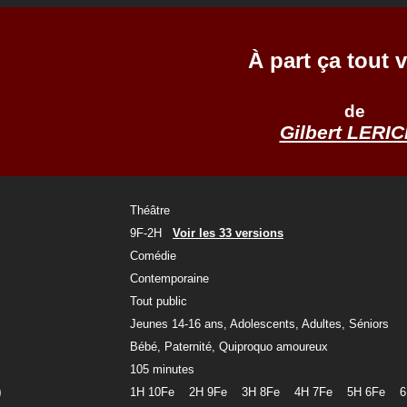
À part ça tout 
de
Gilbert LERI
Théâtre
9F-2H
Voir les 33 versions
Comédie
Contemporaine
Tout public
Jeunes 14-16 ans, Adolescents, Adultes, Séniors
Bébé, Paternité, Quiproquo amoureux
105 minutes
)
1H 10Fe 2H 9Fe 3H 8Fe 4H 7Fe 5H 6Fe 6