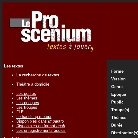
Les textes
Forme
La recherche de textes
Version
Théâtre à domicile
Genre
Les genres
Epoque
Les thèmes
Public
Les époques
Les troupes
Troupe(s)
FLE
Le handicap moteur
Thèmes
Disponibles dans
Imparato
Durée
Disponibles au format
epub
Les enregistrements audios
Distribution(s