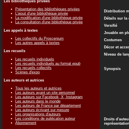
Les bibliothèques privées
Présentation des bibliothèques privées
Distribution 
L'ajout d'une bibliothèque privée
La modification d'une bibliothèque privée
Détails sur la
La consultation d'une bibliothèque privée
Versifié
Les appels à textes
Jouable en ple
Les collectifs du Proscenium
Costumes
Les autres appels à textes
Décor et acce
Les recueils
Niveau de lan
Les recueils individuels
Les recueils individuels au format
epub
Les recueils collectifs
Synopsis
Scènes d'expo
Les auteurs et autrices
Tous les auteurs et autrices
Les auteurs ayant un site personnel
Les auteurs sur Facebook, X, Instagram
Les auteurs dans le monde
Les auteurs de France par département
Les auteurs écrivant sur mesure
Les organisations d'auteurs
Les conditions de publication auteur
Droits d'auteu
Abonnement
représentatio