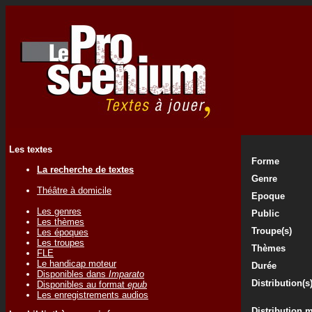
Les textes
Forme
La recherche de textes
Genre
Théâtre à domicile
Epoque
Les genres
Public
Les thèmes
Troupe(s)
Les époques
Les troupes
Thèmes
FLE
Le handicap moteur
Durée
Disponibles dans
Imparato
Distribution(s
Disponibles au format
epub
Les enregistrements audios
Distribution 