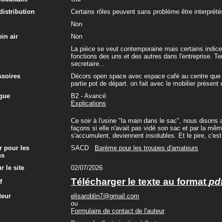
 distribution
Certains rôles peuvent sans problème être interpr
Non
in air
Non
La pièce se veut contemporaine mais certains indice
fonctions des uns et des autres dans l'entreprise. Te
secretaire...
ssoires
Décors open space avec espace café au centre que l'
partie pot de départ. on fait avec le mobilier présent 
gue
B2 - Avancé
Explications
Ce soir à l'usine "la main dans le sac", nous disons a
façons si elle n'avait pas vidé son sac et par la 
s'accumulent, deviennent insolubles. Et le pire, c'est
r pour les
SACD
Barème pour les troupes d'amateurs
ns
r le site
02/07/2026
Télécharger le texte au format
pd
f
teur
elisaroblin7@gmail.com
ou
Formulaire de contact de l'auteur