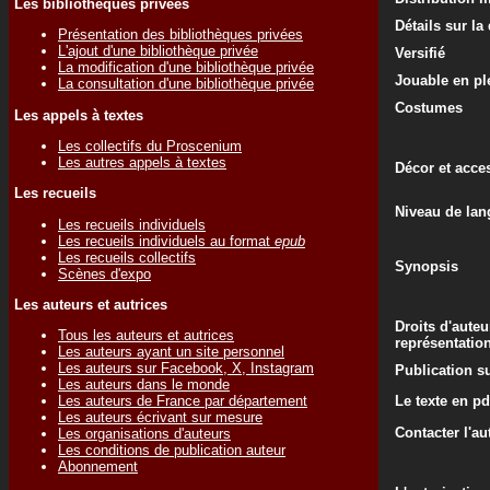
Les bibliothèques privées
Détails sur la
Présentation des bibliothèques privées
L'ajout d'une bibliothèque privée
Versifié
La modification d'une bibliothèque privée
Jouable en ple
La consultation d'une bibliothèque privée
Costumes
Les appels à textes
Les collectifs du Proscenium
Les autres appels à textes
Décor et acce
Les recueils
Niveau de lan
Les recueils individuels
Les recueils individuels au format
epub
Les recueils collectifs
Synopsis
Scènes d'expo
Les auteurs et autrices
Droits d'auteu
Tous les auteurs et autrices
représentatio
Les auteurs ayant un site personnel
Les auteurs sur Facebook, X, Instagram
Publication su
Les auteurs dans le monde
Le texte en pd
Les auteurs de France par département
Les auteurs écrivant sur mesure
Contacter l'au
Les organisations d'auteurs
Les conditions de publication auteur
Abonnement