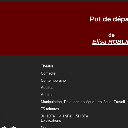
Pot de dépa
de
Elisa ROBLI
Théâtre
Comédie
Contemporaine
Adultes
Adultes
Manipulation, Relations collègue - collègue, Travail
75 minutes
)
3H 10Fe 4H 9Fe 5H 8Fe
Explications
modulable
Oui