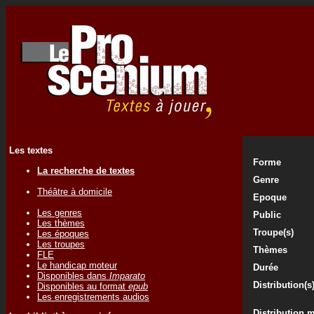
Les textes
Forme
La recherche de textes
Genre
Théâtre à domicile
Epoque
Les genres
Public
Les thèmes
Troupe(s)
Les époques
Les troupes
Thèmes
FLE
Le handicap moteur
Durée
Disponibles dans
Imparato
Distribution(s
Disponibles au format
epub
Les enregistrements audios
Distribution 