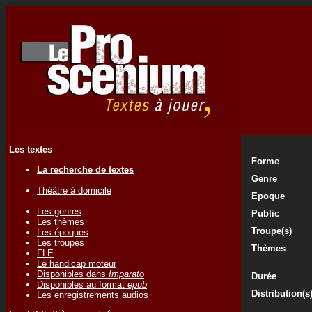
Les textes
Forme
La recherche de textes
Genre
Théâtre à domicile
Epoque
Les genres
Public
Les thèmes
Troupe(s)
Les époques
Les troupes
Thèmes
FLE
Le handicap moteur
Disponibles dans
Imparato
Durée
Disponibles au format
epub
Distribution(s
Les enregistrements audios