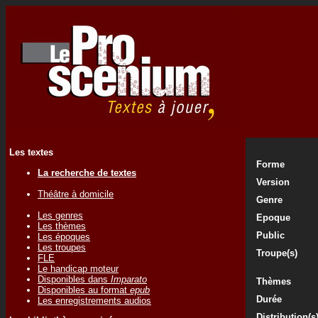
Les textes
Forme
La recherche de textes
Version
Théâtre à domicile
Genre
Les genres
Epoque
Les thèmes
Public
Les époques
Les troupes
Troupe(s)
FLE
Le handicap moteur
Disponibles dans
Imparato
Thèmes
Disponibles au format
epub
Durée
Les enregistrements audios
Distribution(s