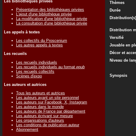
Les bibliothèques privées
Thèmes
Présentation des bibliothèques privées
Durée
L'ajout d'une bibliothèque privée
Distribution(s
La modification d'une bibliothèque privée
La consultation d'une bibliothèque privée
Distribution 
Les appels à textes
Versifié
Les collectifs du Proscenium
Les autres appels à textes
Jouable en ple
Décor et acce
Les recueils
Niveau de lan
Les recueils individuels
Les recueils individuels au format
epub
Les recueils collectifs
Synopsis
Scènes d'expo
Les auteurs et autrices
Tous les auteurs et autrices
Les auteurs ayant un site personnel
Les auteurs sur Facebook, X, Instagram
Les auteurs dans le monde
Les auteurs de France par département
Les auteurs écrivant sur mesure
Les organisations d'auteurs
Les conditions de publication auteur
Abonnement