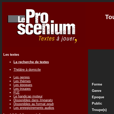
To
Les textes
La recherche de textes
Théâtre à domicile
Les genres
Les thèmes
Forme
Les époques
Les troupes
Genre
FLE
Le handicap moteur
Epoque
Disponibles dans
Imparato
Public
Disponibles au format
epub
Les enregistrements audios
Troupe(s)