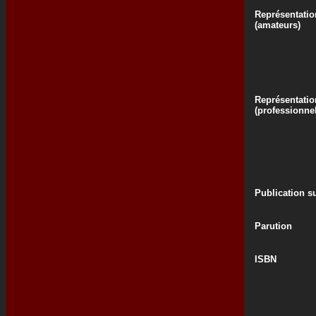
Représentatio
(amateurs)
Représentatio
(professionne
Publication su
Parution
ISBN