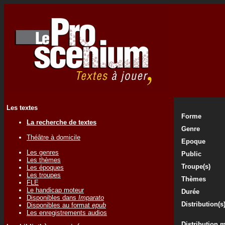
Les textes
Forme
La recherche de textes
Genre
Théâtre à domicile
Epoque
Les genres
Public
Les thèmes
Troupe(s)
Les époques
Les troupes
Thèmes
FLE
Le handicap moteur
Durée
Disponibles dans
Imparato
Distribution(s
Disponibles au format
epub
Les enregistrements audios
Distribution 