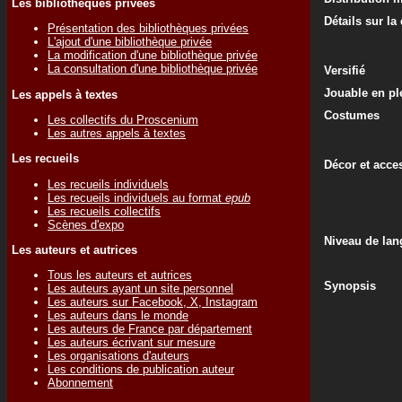
Les bibliothèques privées
Détails sur la
Présentation des bibliothèques privées
L'ajout d'une bibliothèque privée
La modification d'une bibliothèque privée
La consultation d'une bibliothèque privée
Versifié
Jouable en ple
Les appels à textes
Costumes
Les collectifs du Proscenium
Les autres appels à textes
Les recueils
Décor et acce
Les recueils individuels
Les recueils individuels au format
epub
Les recueils collectifs
Scènes d'expo
Niveau de lan
Les auteurs et autrices
Tous les auteurs et autrices
Synopsis
Les auteurs ayant un site personnel
Les auteurs sur Facebook, X, Instagram
Les auteurs dans le monde
Les auteurs de France par département
Les auteurs écrivant sur mesure
Les organisations d'auteurs
Les conditions de publication auteur
Abonnement