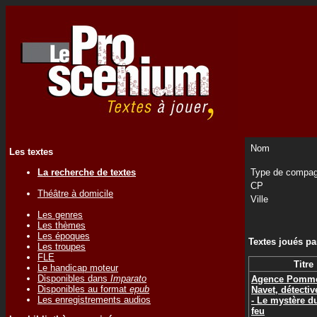
Nom
Les textes
La recherche de textes
Type de compag
CP
Théâtre à domicile
Ville
Les genres
Les thèmes
Les époques
Textes joués p
Les troupes
FLE
Titre
Le handicap moteur
Disponibles dans
Imparato
Agence Pomm
Disponibles au format
epub
Navet, détectiv
Les enregistrements audios
- Le mystère d
feu