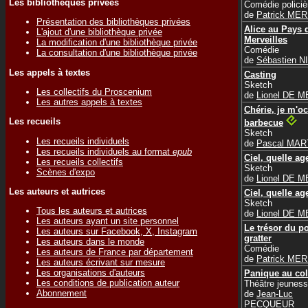
Les bibliothèques privées
Comédie policiè
de
Patrick ME
Présentation des bibliothèques privées
Alice au Pays 
L'ajout d'une bibliothèque privée
Merveilles
La modification d'une bibliothèque privée
Comédie
La consultation d'une bibliothèque privée
de
Sébastien N
Les appels à textes
Casting
Sketch
Les collectifs du Proscenium
de
Lionel DE 
Les autres appels à textes
Chérie, je m'o
Les recueils
barbecue
Sketch
Les recueils individuels
de
Pascal MAR
Les recueils individuels au format
epub
Ciel, quelle ag
Les recueils collectifs
Sketch
Scènes d'expo
de
Lionel DE 
Les auteurs et autrices
Ciel, quelle ag
Sketch
Tous les auteurs et autrices
de
Lionel DE 
Les auteurs ayant un site personnel
Le trésor du po
Les auteurs sur Facebook, X, Instagram
gratter
Les auteurs dans le monde
Comédie
Les auteurs de France par département
de
Patrick ME
Les auteurs écrivant sur mesure
Les organisations d'auteurs
Panique au col
Les conditions de publication auteur
Théâtre jeunes
Abonnement
de
Jean-Luc
PECQUEUR