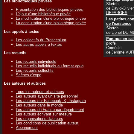
Les bibliothèques privées
Sketch
de
David-Olivier
Présentation des bibliothèques privées
DEFARGES
L'ajout d'une bibliothèque privée
La modification d'une bibliothèque privée
Les petites con
La consultation d'une bibliothèque privée
de l'existence
Sketch
Les appels à textes
de
Lionel DE 
Panique en sal
Les collectifs du Proscenium
profs
Les autres appels à textes
Comédie
de
Jérôme VUI
Les recueils
Les recueils individuels
Les recueils individuels au format
epub
Les recueils collectifs
Scènes d'expo
Les auteurs et autrices
Tous les auteurs et autrices
Les auteurs ayant un site personnel
Les auteurs sur Facebook, X, Instagram
Les auteurs dans le monde
Les auteurs de France par département
Les auteurs écrivant sur mesure
Les organisations d'auteurs
Les conditions de publication auteur
Abonnement