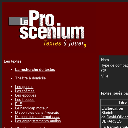
Nom
Les textes
Type de compag
La recherche de textes
CP
Ville
Théâtre à domicile
Les genres
Les thèmes
Textes joués p
Les époques
Les troupes
Titre
FLE
Le handicap moteur
L'altercation
Disponibles dans
Imparato
Sketch
Disponibles au format
epub
de
David-Olivier
Les enregistrements audios
DEFARGES
La tragi-disput