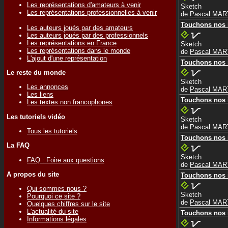
Les représentations d'amateurs à venir
Sketch
Les représentations professionnelles à venir
de
Pascal MAR
Touchons nos i
Les auteurs joués par des amateurs
Les auteurs joués par des professionnels
Les représentations en France
Sketch
Les représentations dans le monde
de
Pascal MAR
L'ajout d'une représentation
Touchons nos i
Le reste du monde
Sketch
Les annonces
de
Pascal MAR
Les liens
Touchons nos i
Les textes non francophones
Les tutoriels vidéo
Sketch
de
Pascal MAR
Tous les tutoriels
Touchons nos i
La FAQ
Sketch
FAQ : Foire aux questions
de
Pascal MAR
A propos du site
Touchons nos i
Qui sommes nous ?
Sketch
Pourquoi ce site ?
de
Pascal MAR
Quelques chiffres sur le site
L'actualité du site
Touchons nos i
Informations légales