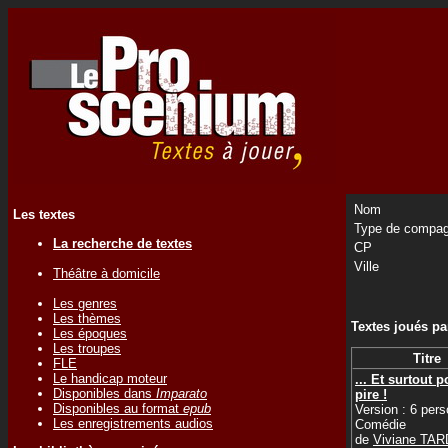
Nom
Les textes
Type de compag
La recherche de textes
CP
Ville
Théâtre à domicile
Les genres
Les thèmes
Textes joués p
Les époques
Les troupes
Titre
FLE
Le handicap moteur
... Et surtout p
Disponibles dans
Imparato
pire !
Disponibles au format
epub
Version : 6 per
Les enregistrements audios
Comédie
de
Viviane TA