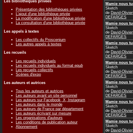
Les bibliothèques privées
Mamie nous tu
Sketch
Présentation des bibliothèques privées
de
David-Olivier
L'ajout d'une bibliothèque privée
DEFARGES
La modification d'une bibliothèque privée
La consultation d'une bibliothèque privée
Mamie nous tu
Sketch
Les appels à textes
de
David-Olivier
DEFARGES
Les collectifs du Proscenium
Mamie nous tu
Les autres appels à textes
Sketch
de
David-Olivier
Les recueils
DEFARGES
Les recueils individuels
Mamie nous tu
Les recueils individuels au format
epub
Sketch
Les recueils collectifs
de
David-Olivier
Scènes d'expo
DEFARGES
Mamie nous tu
Les auteurs et autrices
Sketch
de
David-Olivier
Tous les auteurs et autrices
DEFARGES
Les auteurs ayant un site personnel
Les auteurs sur Facebook, X, Instagram
Mamie nous tu
Les auteurs dans le monde
Sketch
Les auteurs de France par département
de
David-Olivier
Les auteurs écrivant sur mesure
DEFARGES
Les organisations d'auteurs
Mamie nous tu
Les conditions de publication auteur
Sketch
Abonnement
de
David-Olivier