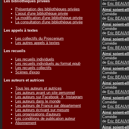
Les bibliothèques privées
de
Eric BEAUV
Présentation des bibliothèques privées
Ainsi soient-el
L'ajout d'une bibliothèque privée
Comédie
La modification d'une bibliothèque privée
de
Eric BEAUV
La consultation d'une bibliothèque privée
Ainsi soient-el
Comédie
Les appels à textes
de
Eric BEAUV
Les collectifs du Proscenium
Ainsi soient-el
Les autres appels à textes
Comédie
de
Eric BEAUV
Les recueils
Ainsi soient-el
Comédie
Les recueils individuels
de
Eric BEAUV
Les recueils individuels au format
epub
Les recueils collectifs
Ainsi soient-el
Scènes d'expo
Comédie
de
Eric BEAUV
Les auteurs et autrices
Ainsi soient-el
Comédie
Tous les auteurs et autrices
de
Eric BEAUV
Les auteurs ayant un site personnel
Les auteurs sur Facebook, X, Instagram
Ainsi soient-el
Les auteurs dans le monde
Comédie
Les auteurs de France par département
de
Eric BEAUV
Les auteurs écrivant sur mesure
Ainsi soient-el
Les organisations d'auteurs
Comédie
Les conditions de publication auteur
de
Eric BEAUV
Abonnement
Ainsi soient-el