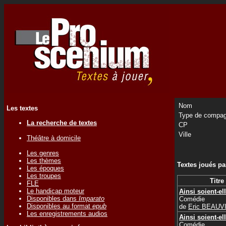
Nom
Les textes
Type de compag
La recherche de textes
CP
Ville
Théâtre à domicile
Les genres
Les thèmes
Textes joués p
Les époques
Les troupes
Titre
FLE
Le handicap moteur
Ainsi soient-el
Disponibles dans
Imparato
Comédie
Disponibles au format
epub
de
Eric BEAUV
Les enregistrements audios
Ainsi soient-el
Comédie