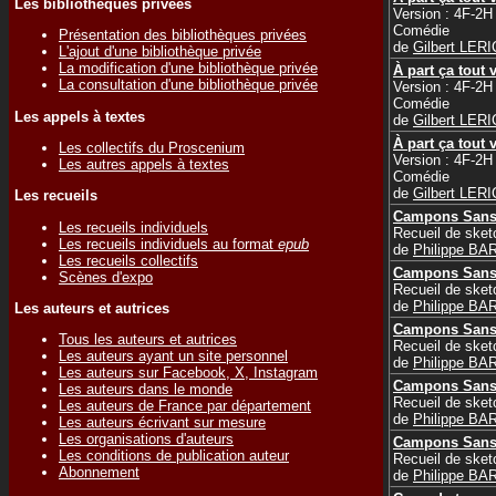
Les bibliothèques privées
Version : 4F-2H 
Comédie
Présentation des bibliothèques privées
de
Gilbert LER
L'ajout d'une bibliothèque privée
La modification d'une bibliothèque privée
À part ça tout 
La consultation d'une bibliothèque privée
Version : 4F-2H 
Comédie
Les appels à textes
de
Gilbert LER
À part ça tout 
Les collectifs du Proscenium
Version : 4F-2H 
Les autres appels à textes
Comédie
de
Gilbert LER
Les recueils
Campons Sans 
Les recueils individuels
Recueil de ske
Les recueils individuels au format
epub
de
Philippe BA
Les recueils collectifs
Campons Sans 
Scènes d'expo
Recueil de ske
de
Philippe BA
Les auteurs et autrices
Campons Sans 
Tous les auteurs et autrices
Recueil de ske
Les auteurs ayant un site personnel
de
Philippe BA
Les auteurs sur Facebook, X, Instagram
Campons Sans 
Les auteurs dans le monde
Recueil de ske
Les auteurs de France par département
de
Philippe BA
Les auteurs écrivant sur mesure
Les organisations d'auteurs
Campons Sans 
Les conditions de publication auteur
Recueil de ske
Abonnement
de
Philippe BA