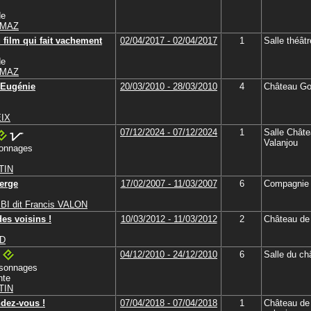
de
RMAZ
 film qui fait vachement
02/04/2017 - 02/04/2017
1
Salle théât
de
RMAZ
'Eugénie
20/03/2010 - 28/03/2010
4
Château Go
EIX
07/12/2024 - 07/12/2024
1
Salle Chât
Valanjou
sonnages
TIN
berge
17/02/2007 - 11/03/2007
6
Compagnie 
EBI dit Francis VALON
es voisins !
10/03/2012 - 11/03/2012
2
Château de
ID
04/12/2010 - 24/12/2010
6
Salle du ch
rsonnages
nte
TIN
ndez-vous !
07/04/2018 - 07/04/2018
1
Château de