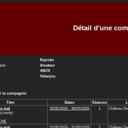
Détail d'une co
Kiproko
nie
Amateur
49670
Valanjou
ar la compagnie
Titre
Dates
Séances
L
va mal
30/05/2026 - 30/05/2026
1
Château De
(courte)
ICHE
va mal
31/05/2026 - 31/05/2026
1
Château De