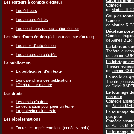
Coup de tonne
Les éditeurs à compte d'éditeur
Comédie
de
Martine RI
Les éditeurs
Coup de tonne
Les auteurs édités
Comédie
de
Martine RI
Les conditions de publication éditeur
Décalage porte
Comédie tragiq
Les sites d'auto édition
(édition à compte d'auteur)
de
Agnès BER
Les sites d'auto-édition
La fabrique des
Théâtre jeunes
Les auteurs auto-édités
de
Johann CO
La fabrique des
La publication
Théâtre jeunes
de
Johann CO
La publication d'un texte
La malle de g
Les calendriers des publications
Théâtre jeunes
L'écriture sur mesure
de
Didier BART
Le tournage du
Les droits
pas peur
Comédie absur
Les droits d'auteur
de
Patrick ME
La déclaration pour jouer un texte
La protection d'un texte
Le tournage du
pas peur
Les réprésentations
Comédie absur
de
Patrick ME
Toutes les représentations (année & mois)
Le tournage du