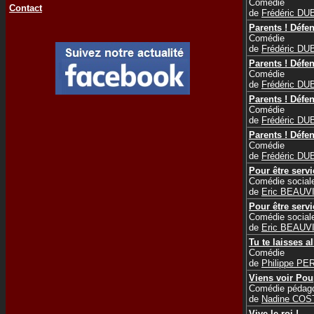
Comédie
Contact
de
Frédéric D
Parents ! Défe
Comédie
de
Frédéric D
Parents ! Défe
Comédie
de
Frédéric D
Parents ! Défe
Comédie
de
Frédéric D
Parents ! Défe
Comédie
de
Frédéric D
Pour être serv
Comédie social
de
Eric BEAUV
Pour être serv
Comédie social
de
Eric BEAUV
Tu te laisses al
Comédie
de
Philippe P
Viens voir Po
Comédie pédag
de
Nadine COS
Vive le roi !