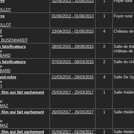
rre
31/05/2013 - 31/05/2013
1
Foyer rural
GOLLOT
rre
01/06/2013 - 01/06/2013
1
Foyer rural
GOLLOT
7
23/04/2015 - 01/05/2015
4
Château de
ue
T BUSENHARDT
 falsificateurs
28/02/2015 - 28/08/2015
2
Salle de th
se
château d
RBARD
 falsificateurs
07/03/2015 - 08/03/2015
2
Salle du ch
se
RBARD
rand-mère
21/03/2015 - 29/03/2015
4
Salle De Sp
se
H
 film qui fait vachement
25/03/2017 - 25/03/2017
1
Salle théât
de
RMAZ
 film qui fait vachement
26/03/2017 - 26/03/2017
1
Salle théât
de
RMAZ
 film qui fait vachement
01/04/2017 - 01/04/2017
1
Salle théât