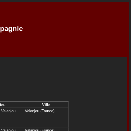
mpagnie
ieu
Ville
 Valanjou
Valanjou (France)
 Valanjou
Valanjou (France)