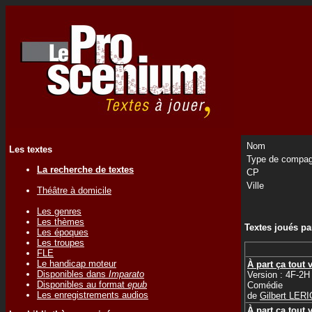
Nom
Les textes
Type de compag
La recherche de textes
CP
Ville
Théâtre à domicile
Les genres
Les thèmes
Textes joués p
Les époques
Les troupes
FLE
Le handicap moteur
À part ça tout 
Disponibles dans
Imparato
Version : 4F-2H 
Disponibles au format
epub
Comédie
Les enregistrements audios
de
Gilbert LER
À part ça tout 