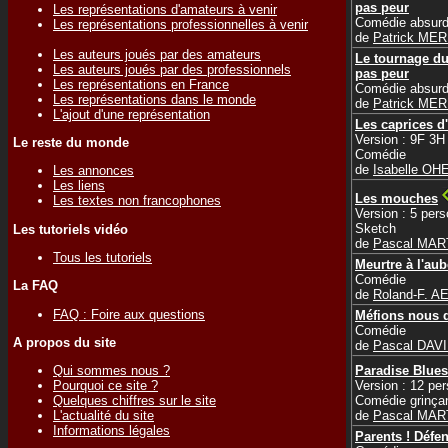
pas peur
Les représentations d'amateurs à venir
Comédie absur
Les représentations professionnelles à venir
de
Patrick ME
Les auteurs joués par des amateurs
Le tournage du
Les auteurs joués par des professionnels
pas peur
Les représentations en France
Comédie absur
Les représentations dans le monde
de
Patrick ME
L'ajout d'une représentation
Les caprices d
Version : 9F 3H
Le reste du monde
Comédie
de
Isabelle OH
Les annonces
Les liens
Les mouches
Les textes non francophones
Version : 5 per
Sketch
Les tutoriels vidéo
de
Pascal MAR
Tous les tutoriels
Meurtre à l'au
Comédie
La FAQ
de
Roland-F. A
FAQ : Foire aux questions
Méfions nous d
Comédie
A propos du site
de
Pascal DAV
Paradise Blues
Qui sommes nous ?
Version : 12 pe
Pourquoi ce site ?
Comédie grinça
Quelques chiffres sur le site
de
Pascal MAR
L'actualité du site
Informations légales
Parents ! Défe