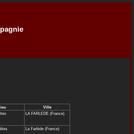
mpagnie
ieu
Ville
êtes
LA FARLEDE (France)
Fêtes
La Farlède (France)