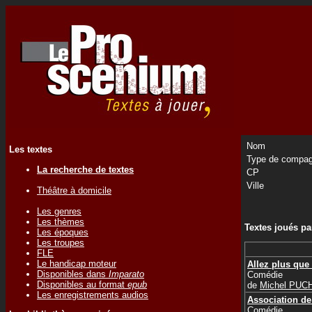
Nom
Les textes
Type de compag
La recherche de textes
CP
Ville
Théâtre à domicile
Les genres
Les thèmes
Textes joués p
Les époques
Les troupes
FLE
Le handicap moteur
Allez plus que 
Disponibles dans
Imparato
Comédie
Disponibles au format
epub
de
Michel PUC
Les enregistrements audios
Association de
Comédie