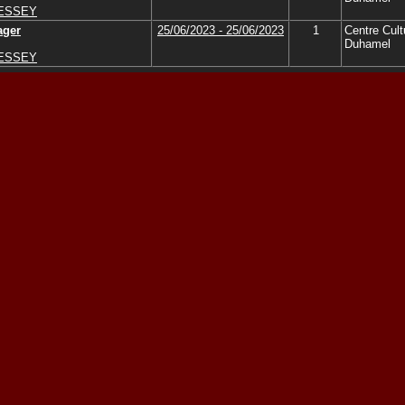
MESSEY
ager
25/06/2023 - 25/06/2023
1
Centre Cult
Duhamel
MESSEY