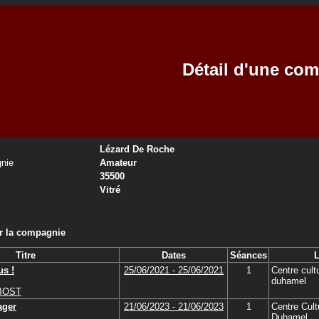
Détail d'une co
Lézard De Roche
nie
Amateur
35500
Vitré
ar la compagnie
Titre
Dates
Séances
L
us !
25/06/2021 - 25/06/2021
1
Centre cult
duhamel
UBOST
ager
21/06/2023 - 21/06/2023
1
Centre Cult
Duhamel