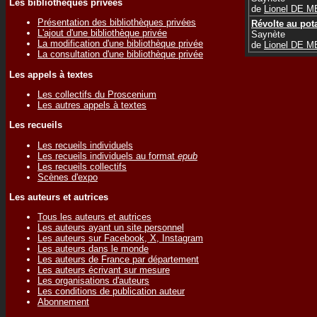
Les bibliothèques privées
de
Lionel DE 
Présentation des bibliothèques privées
Révolte au pot
L'ajout d'une bibliothèque privée
Saynète
La modification d'une bibliothèque privée
de
Lionel DE 
La consultation d'une bibliothèque privée
Les appels à textes
Les collectifs du Proscenium
Les autres appels à textes
Les recueils
Les recueils individuels
Les recueils individuels au format
epub
Les recueils collectifs
Scènes d'expo
Les auteurs et autrices
Tous les auteurs et autrices
Les auteurs ayant un site personnel
Les auteurs sur Facebook, X, Instagram
Les auteurs dans le monde
Les auteurs de France par département
Les auteurs écrivant sur mesure
Les organisations d'auteurs
Les conditions de publication auteur
Abonnement