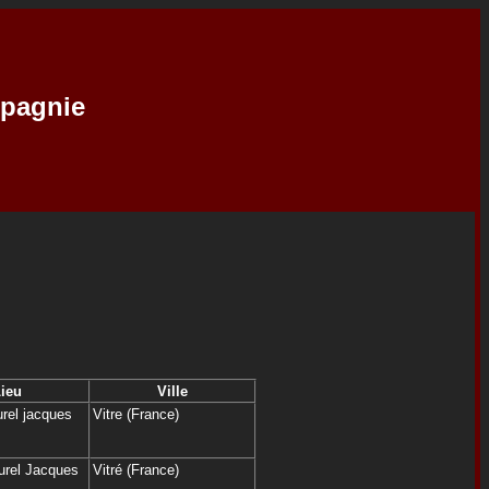
mpagnie
ieu
Ville
urel jacques
Vitre (France)
urel Jacques
Vitré (France)