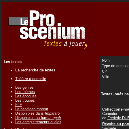
Nom
Les textes
Type de compag
La recherche de textes
CP
Ville
Théâtre à domicile
Les genres
Les thèmes
Textes joués p
Les époques
Les troupes
FLE
Le handicap moteur
Collections-no
Disponibles dans
Imparato
Comédie
Disponibles au format
epub
de
Frédéric D
Les enregistrements audios
Révolte au pot
Saynète