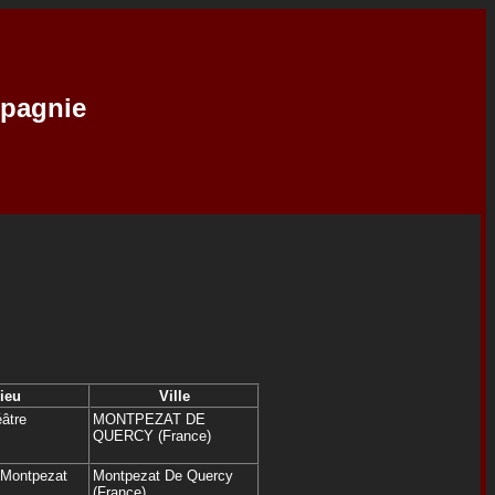
mpagnie
ieu
Ville
âtre
MONTPEZAT DE
QUERCY (France)
 Montpezat
Montpezat De Quercy
(France)