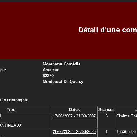
Détail d'une co
Montpezat Comédie
nie
Amateur
82270
Montpezat De Quercy
ar la compagnie
Titre
Dates
Séances
L
l
17/03/2007 - 31/03/2007
3
Cinéma Thé
CANTINEAUX
28/03/2025 - 28/03/2025
1
Théâtre De
 5F