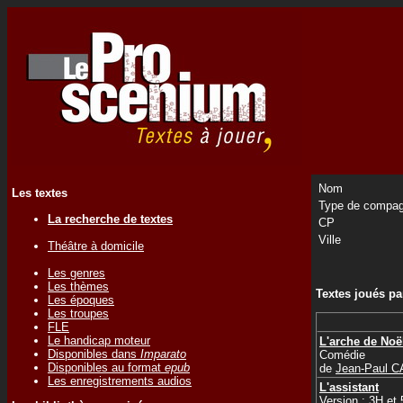
Nom
Les textes
Type de compag
La recherche de textes
CP
Ville
Théâtre à domicile
Les genres
Les thèmes
Textes joués p
Les époques
Les troupes
FLE
Le handicap moteur
L'arche de Noë
Disponibles dans
Imparato
Comédie
Disponibles au format
epub
de
Jean-Paul 
Les enregistrements audios
L'assistant
Version : 3H et