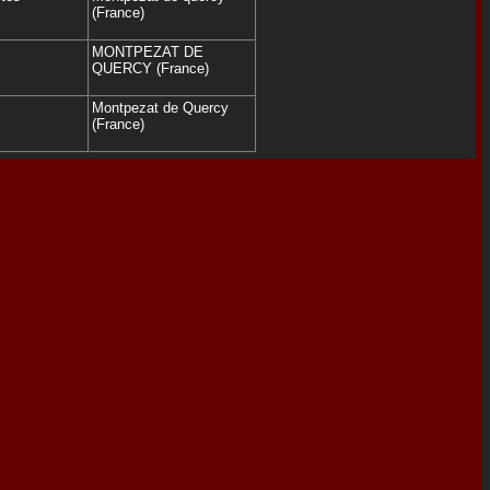
(France)
MONTPEZAT DE
QUERCY (France)
Montpezat de Quercy
(France)