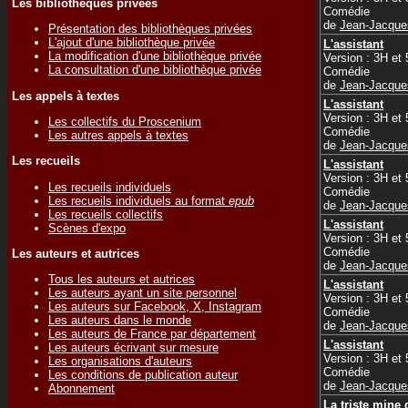
Les bibliothèques privées
Comédie
de
Jean-Jacqu
Présentation des bibliothèques privées
L'ajout d'une bibliothèque privée
L'assistant
La modification d'une bibliothèque privée
Version : 3H et
La consultation d'une bibliothèque privée
Comédie
de
Jean-Jacqu
Les appels à textes
L'assistant
Version : 3H et
Les collectifs du Proscenium
Comédie
Les autres appels à textes
de
Jean-Jacqu
Les recueils
L'assistant
Version : 3H et
Les recueils individuels
Comédie
Les recueils individuels au format
epub
de
Jean-Jacqu
Les recueils collectifs
L'assistant
Scènes d'expo
Version : 3H et
Comédie
Les auteurs et autrices
de
Jean-Jacqu
Tous les auteurs et autrices
L'assistant
Les auteurs ayant un site personnel
Version : 3H et
Les auteurs sur Facebook, X, Instagram
Comédie
Les auteurs dans le monde
de
Jean-Jacqu
Les auteurs de France par département
L'assistant
Les auteurs écrivant sur mesure
Version : 3H et
Les organisations d'auteurs
Comédie
Les conditions de publication auteur
de
Jean-Jacqu
Abonnement
La triste mine 