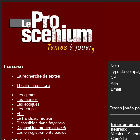
Nom
Les textes
Type de compag
La recherche de textes
CP
Ville
Théâtre à domicile
Email
Les genres
Les thèmes
Les époques
Textes joués p
Les troupes
FLE
Le handicap moteur
Disponibles dans
Imparato
Enterrement pl
Disponibles au format
epub
heureux
Les enregistrements audios
Version : 9 acte
Comédie