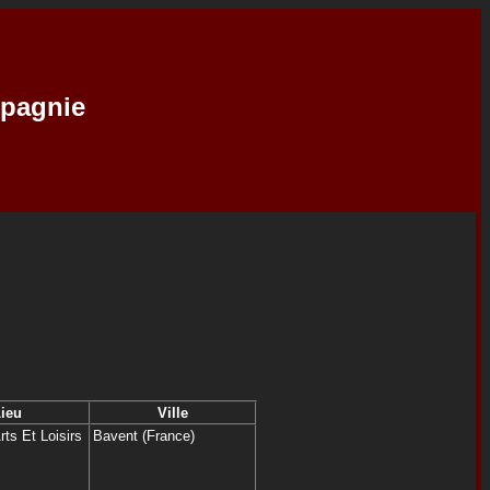
mpagnie
ieu
Ville
rts Et Loisirs
Bavent (France)