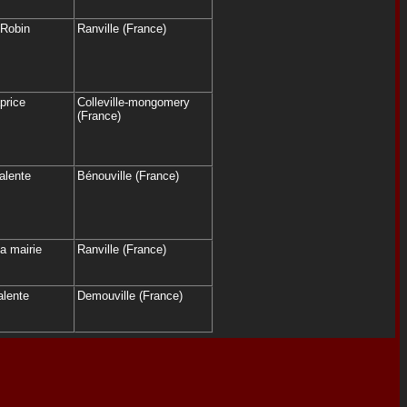
 Robin
Ranville (France)
price
Colleville-mongomery
(France)
alente
Bénouville (France)
la mairie
Ranville (France)
alente
Demouville (France)