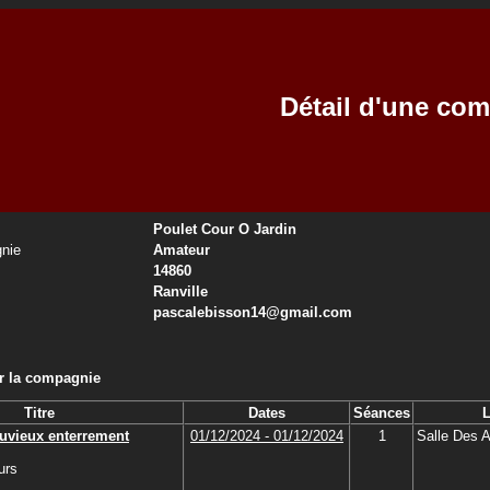
Détail d'une co
Poulet Cour O Jardin
nie
Amateur
14860
Ranville
pascalebisson14@gmail.com
ar la compagnie
Titre
Dates
Séances
L
uvieux enterrement
01/12/2024 - 01/12/2024
1
Salle Des A
urs