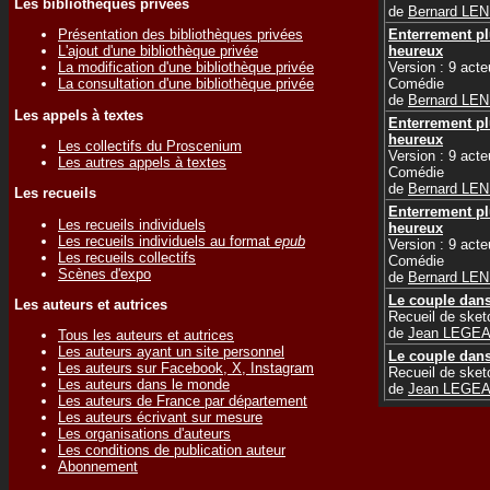
Les bibliothèques privées
de
Bernard LE
Enterrement pl
Présentation des bibliothèques privées
heureux
L'ajout d'une bibliothèque privée
Version : 9 acte
La modification d'une bibliothèque privée
Comédie
La consultation d'une bibliothèque privée
de
Bernard LE
Les appels à textes
Enterrement pl
heureux
Les collectifs du Proscenium
Version : 9 acte
Les autres appels à textes
Comédie
de
Bernard LE
Les recueils
Enterrement pl
Les recueils individuels
heureux
Les recueils individuels au format
epub
Version : 9 acte
Les recueils collectifs
Comédie
Scènes d'expo
de
Bernard LE
Le couple dans
Les auteurs et autrices
Recueil de ske
de
Jean LEGE
Tous les auteurs et autrices
Les auteurs ayant un site personnel
Le couple dans
Les auteurs sur Facebook, X, Instagram
Recueil de ske
Les auteurs dans le monde
de
Jean LEGE
Les auteurs de France par département
Les auteurs écrivant sur mesure
Les organisations d'auteurs
Les conditions de publication auteur
Abonnement