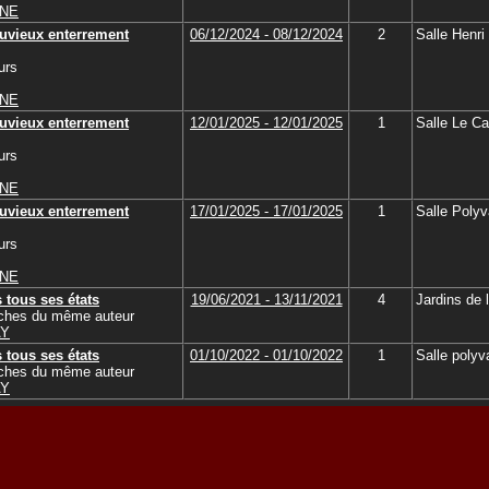
NNE
uvieux enterrement
06/12/2024 - 08/12/2024
2
Salle Henri
urs
NNE
uvieux enterrement
12/01/2025 - 12/01/2025
1
Salle Le Ca
urs
NNE
uvieux enterrement
17/01/2025 - 17/01/2025
1
Salle Polyv
urs
NNE
 tous ses états
19/06/2021 - 13/11/2021
4
Jardins de 
tches du même auteur
AY
 tous ses états
01/10/2022 - 01/10/2022
1
Salle polyv
tches du même auteur
AY