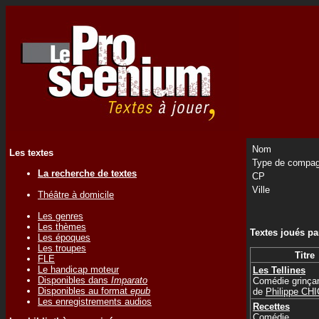
Nom
Les textes
Type de compag
La recherche de textes
CP
Ville
Théâtre à domicile
Les genres
Les thèmes
Textes joués p
Les époques
Les troupes
Titre
FLE
Le handicap moteur
Les Tellines
Disponibles dans
Imparato
Comédie grinça
Disponibles au format
epub
de
Philippe CH
Les enregistrements audios
Recettes
Comédie