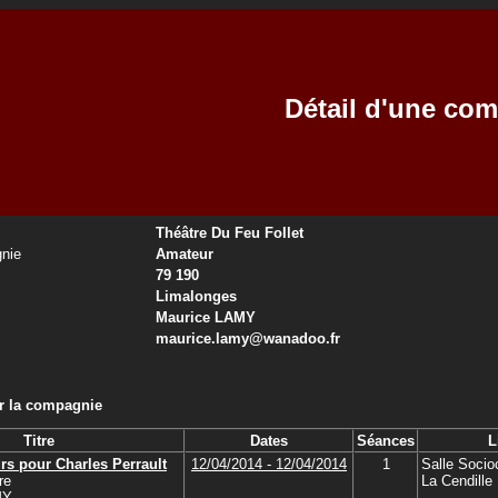
Détail d'une co
Théâtre Du Feu Follet
nie
Amateur
79 190
Limalonges
Maurice LAMY
maurice.lamy@wanadoo.fr
ar la compagnie
Titre
Dates
Séances
L
rs pour Charles Perrault
12/04/2014 - 12/04/2014
1
Salle Socioc
re
La Cendille
MY