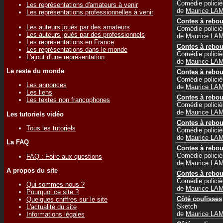
Comédie policiè
Les représentations d'amateurs à venir
de
Maurice LA
Les représentations professionnelles à venir
Contes à rebou
Les auteurs joués par des amateurs
Comédie policiè
Les auteurs joués par des professionnels
de
Maurice LA
Les représentations en France
Contes à rebou
Les représentations dans le monde
Comédie policiè
L'ajout d'une représentation
de
Maurice LA
Le reste du monde
Contes à rebou
Comédie policiè
Les annonces
de
Maurice LA
Les liens
Contes à rebou
Les textes non francophones
Comédie policiè
de
Maurice LA
Les tutoriels vidéo
Contes à rebou
Tous les tutoriels
Comédie policiè
de
Maurice LA
La FAQ
Contes à rebou
Comédie policiè
FAQ : Foire aux questions
de
Maurice LA
A propos du site
Contes à rebou
Comédie policiè
Qui sommes nous ?
de
Maurice LA
Pourquoi ce site ?
Côté coulisses
Quelques chiffres sur le site
Sketch
L'actualité du site
de
Maurice LA
Informations légales