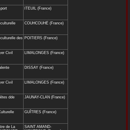
port
ITEUIL (France)
culturelle
COUHCOUHĖ (France)
culturelle des
POITIERS (France)
er Civil
LIMALONGES (France)
alente
DISSAY (France)
er Civil
LIMALONGES (France)
fêtes dde
JAUNAY-CLAN (France)
ulturelle
GUÎTRES (France)
âtre de La
SAINT AMAND-