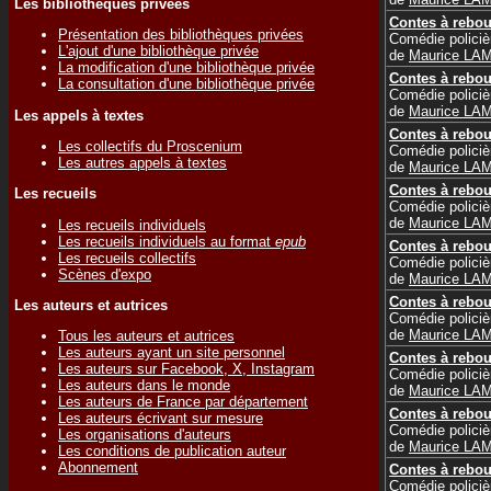
Les bibliothèques privées
Contes à rebou
Présentation des bibliothèques privées
Comédie policiè
L'ajout d'une bibliothèque privée
de
Maurice LA
La modification d'une bibliothèque privée
Contes à rebou
La consultation d'une bibliothèque privée
Comédie policiè
de
Maurice LA
Les appels à textes
Contes à rebou
Les collectifs du Proscenium
Comédie policiè
Les autres appels à textes
de
Maurice LA
Contes à rebou
Les recueils
Comédie policiè
de
Maurice LA
Les recueils individuels
Les recueils individuels au format
epub
Contes à rebou
Les recueils collectifs
Comédie policiè
Scènes d'expo
de
Maurice LA
Contes à rebou
Les auteurs et autrices
Comédie policiè
de
Maurice LA
Tous les auteurs et autrices
Les auteurs ayant un site personnel
Contes à rebou
Les auteurs sur Facebook, X, Instagram
Comédie policiè
Les auteurs dans le monde
de
Maurice LA
Les auteurs de France par département
Contes à rebou
Les auteurs écrivant sur mesure
Comédie policiè
Les organisations d'auteurs
de
Maurice LA
Les conditions de publication auteur
Abonnement
Contes à rebou
Comédie policiè