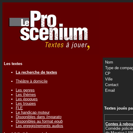
Nom
Les textes
Type de compag
La recherche de textes
CP
Ville
Théâtre à domicile
Contact
Les genres
Email
Les thèmes
Les époques
Les troupes
FLE
Textes joués p
Le handicap moteur
Disponibles dans
Imparato
Disponibles au format
epub
Contes à rebou
Les enregistrements audios
Comédie policiè
de
Maurice LA