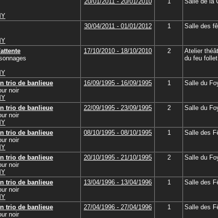
20/01/2011 - 20/01/2010
1
Salle de la
MY
30/04/2011 - 01/01/2012
1
Salle des f
MY
'attente
17/10/2010 - 18/10/2010
2
Atelier théâ
rsonnages
du feu follet
MY
n trio de banlieue
16/09/1995 - 16/09/1995
1
Salle du Foy
ur noir
MY
n trio de banlieue
22/09/1995 - 23/09/1995
2
Salle du Foy
ur noir
MY
n trio de banlieue
08/10/1995 - 08/10/1995
1
Salle des F
ur noir
MY
n trio de banlieue
20/10/1995 - 21/10/1995
2
Salle du Foy
ur noir
MY
n trio de banlieue
13/04/1996 - 13/04/1996
1
Salle des F
ur noir
MY
n trio de banlieue
27/04/1996 - 27/04/1996
1
Salle des F
ur noir