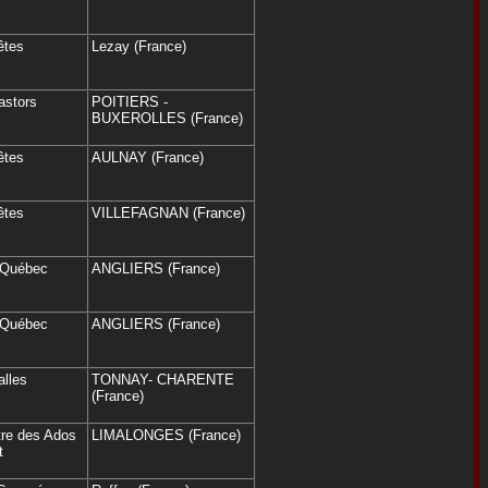
êtes
Lezay (France)
astors
POITIERS -
BUXEROLLES (France)
êtes
AULNAY (France)
êtes
VILLEFAGNAN (France)
u Québec
ANGLIERS (France)
u Québec
ANGLIERS (France)
alles
TONNAY- CHARENTE
(France)
âtre des Ados
LIMALONGES (France)
t