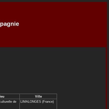
mpagnie
ieu
Ville
ulturelle de
LIMALONGES (France)