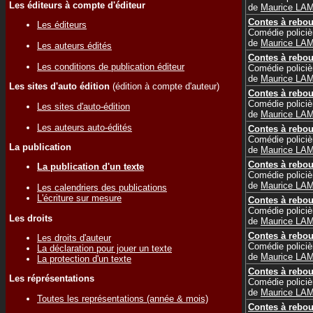
Les éditeurs à compte d'éditeur
de
Maurice LA
Contes à rebou
Les éditeurs
Comédie policiè
de
Maurice LA
Les auteurs édités
Contes à rebou
Les conditions de publication éditeur
Comédie policiè
de
Maurice LA
Les sites d'auto édition
(édition à compte d'auteur)
Contes à rebou
Comédie policiè
Les sites d'auto-édition
de
Maurice LA
Les auteurs auto-édités
Contes à rebou
Comédie policiè
La publication
de
Maurice LA
Contes à rebou
La publication d'un texte
Comédie policiè
de
Maurice LA
Les calendriers des publications
L'écriture sur mesure
Contes à rebou
Comédie policiè
Les droits
de
Maurice LA
Contes à rebou
Les droits d'auteur
Comédie policiè
La déclaration pour jouer un texte
de
Maurice LA
La protection d'un texte
Contes à rebou
Les réprésentations
Comédie policiè
de
Maurice LA
Toutes les représentations (année & mois)
Contes à rebou