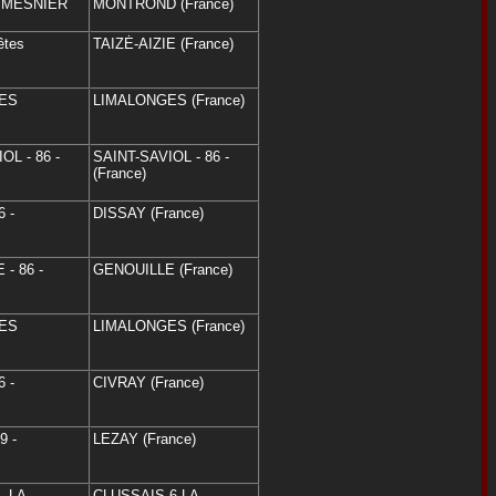
e MESNIER
MONTROND (France)
êtes
TAIZĖ-AIZIE (France)
ES
LIMALONGES (France)
OL - 86 -
SAINT-SAVIOL - 86 -
(France)
6 -
DISSAY (France)
- 86 -
GENOUILLE (France)
ES
LIMALONGES (France)
6 -
CIVRAY (France)
9 -
LEZAY (France)
- LA
CLUSSAIS 6 LA