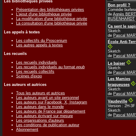
Les bibliothèques privées
Bon profil ?
Comédie burles
Présentation des bibliothèques privées
de
Agnès BERT
L'ajout d'une bibliothèque privée
BUSENHARDT
La modification d'une bibliothèque privée
La consultation d'une bibliothèque privée
Ça sent le sapi
Sketch
Les appels à textes
de
Pascal MAR
Les collectifs du Proscenium
École Anti-Ter
Les autres appels à textes
Sketch
Les recueils
de
Pascal MAR
Les recueils individuels
Le baiser
Les recueils individuels au format
epub
Sketch
Les recueils collectifs
de
Pascal MAR
Scènes d'expo
Les Mamies
Les auteurs et autrices
braqueuses
Sketch
Tous les auteurs et autrices
de
Pascal MAR
Les auteurs ayant un site personnel
Vaudeville
Les auteurs sur Facebook, X, Instagram
Version : 2H-3F
Les auteurs dans le monde
Sketch
Les auteurs de France par département
de
Pascal MAR
Les auteurs écrivant sur mesure
Les organisations d'auteurs
Les conditions de publication auteur
Abonnement