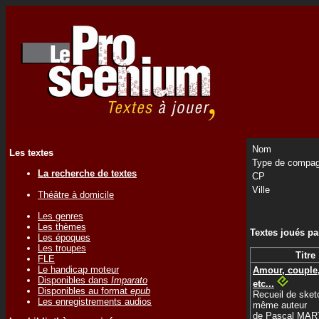
Nom
Les textes
Type de compag
La recherche de textes
CP
Ville
Théâtre à domicile
Les genres
Les thèmes
Textes joués p
Les époques
Les troupes
Titre
FLE
Le handicap moteur
Amour, couple
Disponibles dans
Imparato
etc...
Disponibles au format
epub
Recueil de sket
Les enregistrements audios
même auteur
de
Pascal MAR