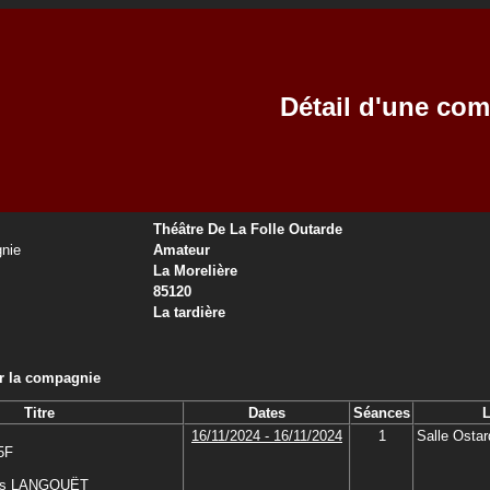
Détail d'une co
Théâtre De La Folle Outarde
nie
Amateur
La Morelière
85120
La tardière
ar la compagnie
Titre
Dates
Séances
L
16/11/2024 - 16/11/2024
1
Salle Ostar
 5F
es LANGOUËT