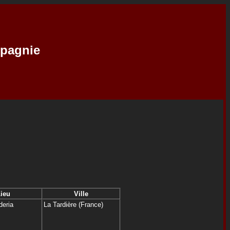
mpagnie
ieu
Ville
deria
La Tardière (France)