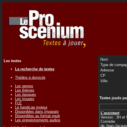
Nom
Les textes
Type de compag
La recherche de textes
Adresse
CP
Théâtre à domicile
Ville
Les genres
Les thèmes
Les époques
Textes joués p
Les troupes
FLE
Le handicap moteur
Disponibles dans
Imparato
L'assistant
Disponibles au format
epub
Version : 3H et
Les enregistrements audios
Comédie
de
Jean-Jacqu