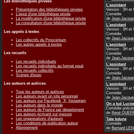
Les bibliothèques privées
L'assistant
Version : 3H et
Présentation des bibliothèques privées
Comédie
L'ajout d'une bibliothèque privée
de
Jean-Jacqu
La modification d'une bibliothèque privée
La consultation d'une bibliothèque privée
L'assistant
Version : 3H et
Les appels à textes
Comédie
de
Jean-Jacqu
Les collectifs du Proscenium
Les autres appels à textes
L'assistant
Version : 3H et
Les recueils
Comédie
de
Jean-Jacqu
Les recueils individuels
L'assistant
Les recueils individuels au format
epub
Version : 3H et
Les recueils collectifs
Comédie
Scènes d'expo
de
Jean-Jacqu
Les auteurs et autrices
L'assistant
Version : 3H et
Tous les auteurs et autrices
Comédie
Les auteurs ayant un site personnel
de
Jean-Jacqu
Les auteurs sur Facebook, X, Instagram
On a tué Lucie
Les auteurs dans le monde
Comédie policiè
Les auteurs de France par département
de
René QUEF
Les auteurs écrivant sur mesure
Les organisations d'auteurs
Tata tutune
Les conditions de publication auteur
Comédie
Abonnement
de
Bernard LE