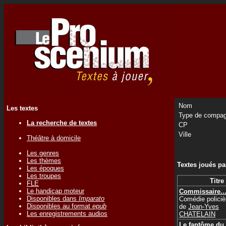
Nom
Les textes
Type de compag
La recherche de textes
CP
Ville
Théâtre à domicile
Les genres
Les thèmes
Textes joués p
Les époques
Les troupes
Titre
FLE
Le handicap moteur
Commissaire...
Disponibles dans
Imparato
Comédie policiè
Disponibles au format
epub
de
Jean-Yves
Les enregistrements audios
CHATELAIN
Le fantôme du 