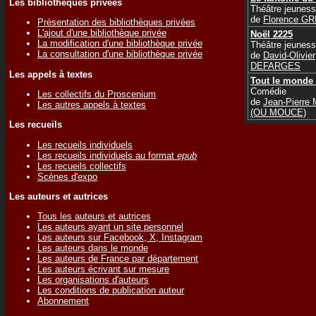
Les bibliothèques privées
Théâtre jeunes
de
Florence GR
Présentation des bibliothèques privées
L'ajout d'une bibliothèque privée
Noël 2225
La modification d'une bibliothèque privée
Théâtre jeunes
La consultation d'une bibliothèque privée
de
David-Olivier
DEFARGES
Les appels à textes
Tout le monde 
Comédie
Les collectifs du Proscenium
de
Jean-Pierr
Les autres appels à textes
(OU MOUCE)
Les recueils
Les recueils individuels
Les recueils individuels au format
epub
Les recueils collectifs
Scènes d'expo
Les auteurs et autrices
Tous les auteurs et autrices
Les auteurs ayant un site personnel
Les auteurs sur Facebook, X, Instagram
Les auteurs dans le monde
Les auteurs de France par département
Les auteurs écrivant sur mesure
Les organisations d'auteurs
Les conditions de publication auteur
Abonnement