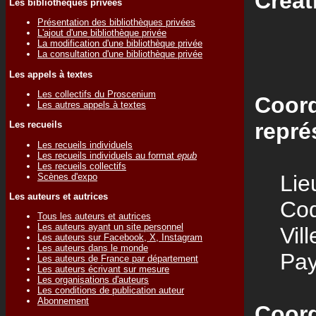
Créat
Les bibliothèques privées
Présentation des bibliothèques privées
L'ajout d'une bibliothèque privée
La modification d'une bibliothèque privée
La consultation d'une bibliothèque privée
Les appels à textes
Les collectifs du Proscenium
Coord
Les autres appels à textes
repré
Les recueils
Les recueils individuels
Les recueils individuels au format
epub
Les recueils collectifs
Lieu
Scènes d'expo
Les auteurs et autrices
Code
Tous les auteurs et autrices
Les auteurs ayant un site personnel
Vill
Les auteurs sur Facebook, X, Instagram
Les auteurs dans le monde
Pay
Les auteurs de France par département
Les auteurs écrivant sur mesure
Les organisations d'auteurs
Les conditions de publication auteur
Abonnement
Coord