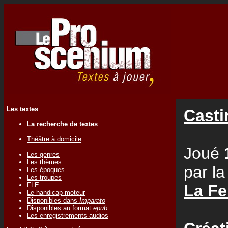
Les textes
Casti
La recherche de textes
Théâtre à domicile
Joué
Les genres
Les thèmes
par l
Les époques
Les troupes
FLE
La Fe
Le handicap moteur
Disponibles dans
Imparato
Disponibles au format
epub
Les enregistrements audios