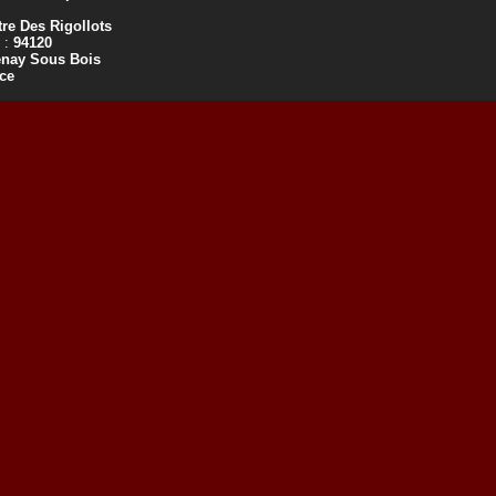
re Des Rigollots
 :
94120
enay Sous Bois
ce