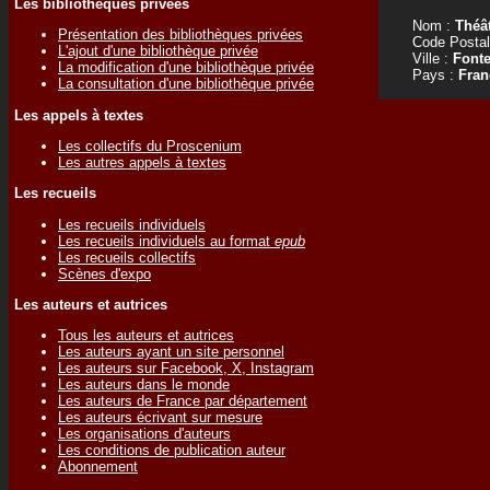
Les bibliothèques privées
Nom :
Théât
Présentation des bibliothèques privées
Code Postal
L'ajout d'une bibliothèque privée
Ville :
Font
La modification d'une bibliothèque privée
Pays :
Fran
La consultation d'une bibliothèque privée
Les appels à textes
Les collectifs du Proscenium
Les autres appels à textes
Les recueils
Les recueils individuels
Les recueils individuels au format
epub
Les recueils collectifs
Scènes d'expo
Les auteurs et autrices
Tous les auteurs et autrices
Les auteurs ayant un site personnel
Les auteurs sur Facebook, X, Instagram
Les auteurs dans le monde
Les auteurs de France par département
Les auteurs écrivant sur mesure
Les organisations d'auteurs
Les conditions de publication auteur
Abonnement