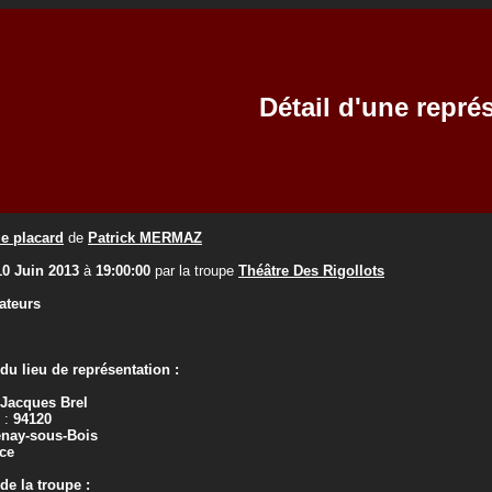
Détail d'une repré
le placard
de
Patrick MERMAZ
10 Juin 2013
à
19:00:00
par la troupe
Théâtre Des Rigollots
ateurs
u lieu de représentation :
 Jacques Brel
 :
94120
enay-sous-Bois
ce
e la troupe :