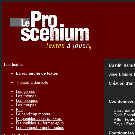
Les textes
Du rififi dans 
La recherche de textes
Joué
1
fois le
Théâtre à domicile
Création d'am
Les genres
Les thèmes
Les époques
Coordonnées d
Les troupes
FLE
Lieu :
Salle
Le handicap moteur
Code Postal
Disponibles dans
Imparato
Ville :
Font
Disponibles au format
epub
Pays :
Fran
Les enregistrements audios
Coordonnées d