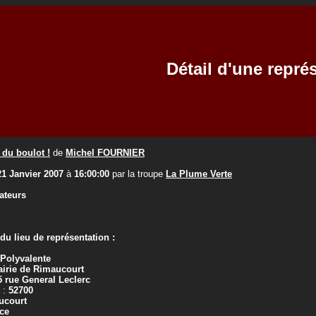
Détail d'une repré
t du boulot !
de
Michel FOURNIER
21 Janvier 2007
à
16:00:00
par la troupe
La Plume Verte
ateurs
u lieu de représentation :
 Polyvalente
irie de Rimaucourt
5 rue General Leclerc
 :
52700
ucourt
ce