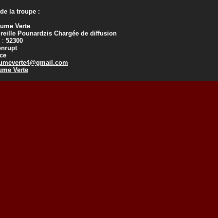
e la troupe :
lume Verte
reille Pounardzis Chargée de diffusion
 :
52300
onrupt
ce
umeverte4@gmail.com
ume Verte