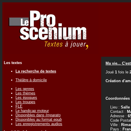
Les textes
Ma vie... C'es
La recherche de textes
Joué
1
fois le
Théâtre à domicile
Création d'am
Les genres
Les thèmes
Les époques
Coordonnées d
Les troupes
FLE
Lieu :
Salle
Le handicap moteur
Contact :
Ma
Disponibles dans
Imparato
Adresse :
6
Disponibles au format
epub
Code Postal
Les enregistrements audios
Ville :
Rima
Pays :
Fran