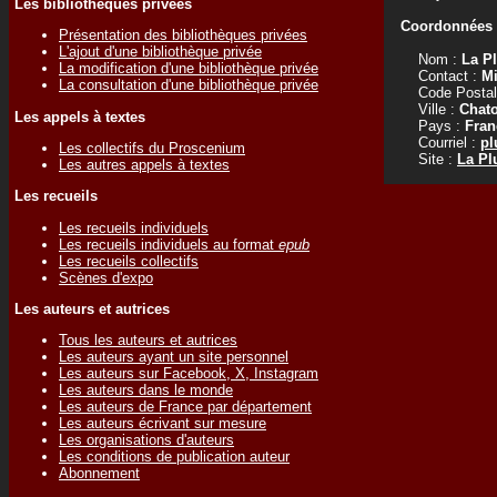
Les bibliothèques privées
Coordonnées d
Présentation des bibliothèques privées
L'ajout d'une bibliothèque privée
Nom :
La P
La modification d'une bibliothèque privée
Contact :
Mi
La consultation d'une bibliothèque privée
Code Postal
Ville :
Chat
Les appels à textes
Pays :
Fran
Courriel :
pl
Les collectifs du Proscenium
Site :
La Pl
Les autres appels à textes
Les recueils
Les recueils individuels
Les recueils individuels au format
epub
Les recueils collectifs
Scènes d'expo
Les auteurs et autrices
Tous les auteurs et autrices
Les auteurs ayant un site personnel
Les auteurs sur Facebook, X, Instagram
Les auteurs dans le monde
Les auteurs de France par département
Les auteurs écrivant sur mesure
Les organisations d'auteurs
Les conditions de publication auteur
Abonnement