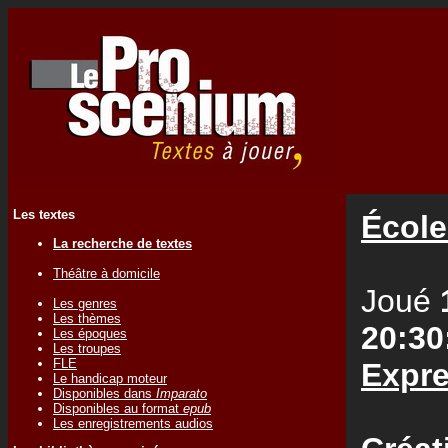
Les textes
École
La recherche de textes
Théâtre à domicile
Joué
Les genres
Les thèmes
20:30
Les époques
Les troupes
FLE
Expre
Le handicap moteur
Disponibles dans
Imparato
Disponibles au format
epub
Les enregistrements audios