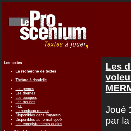
Les textes
Les d
La recherche de textes
voleu
Théâtre à domicile
MER
Les genres
Les thèmes
Les époques
Les troupes
FLE
Joué
Le handicap moteur
Disponibles dans
Imparato
par l
Disponibles au format
epub
Les enregistrements audios